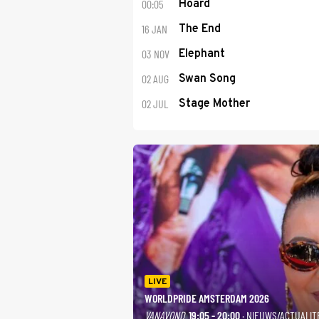
00:05
Hoard
16 JAN
The End
03 NOV
Elephant
02 AUG
Swan Song
02 JUL
Stage Mother
LIVE
WORLDPRIDE AMSTERDAM 2026
VANAVOND
19:05 - 20:00
· NIEUWS/ACTUALIT