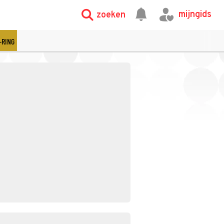
mijngids
zoeken
-RING