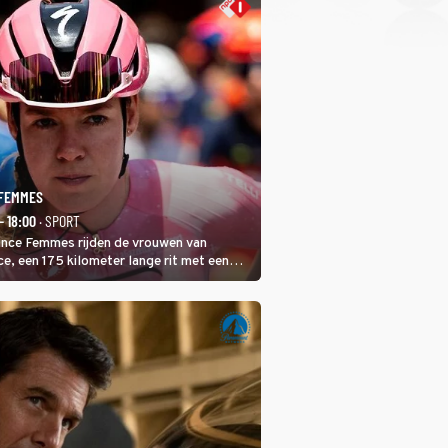
 FEMMES
- 18:00
· SPORT
rance Femmes rijden de vrouwen van
ce, een 175 kilometer lange rit met een
 in het midden. Dat is mogelijk niet de
is, dat is de temperatuur. Het kan in Nice
eet worden.