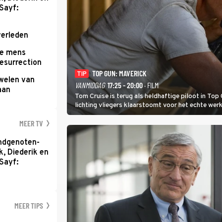
Sayf:
verleden
te mens
Resurrection
TOP GUN: MAVERICK
TIP
uwelen van
VANMIDDAG
17:25 - 20:00
· FILM
aan
Tom Cruise is terug als heldhaftige piloot in Top 
lichting vliegers klaarstoomt voor het echte werk
MEER TV
ondgenoten-
k, Diederik en
Sayf:
MEER TIPS