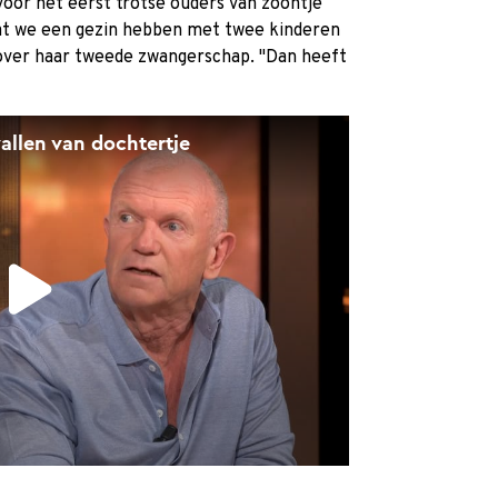
oor het eerst trotse ouders van zoontje
n dat we een gezin hebben met twee kinderen
r over haar tweede zwangerschap. "Dan heeft