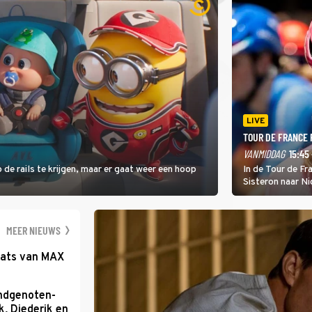
LIVE
TOUR DE FRANCE
VANMIDDAG
15:45 
 de rails te krijgen, maar er gaat weer een hoop
In de Tour de F
Sisteron naar Ni
geleidelijke klim
zwaarste hindern
namelijk bloedh
MEER NIEUWS
aats van MAX
ondgenoten-
k, Diederik en