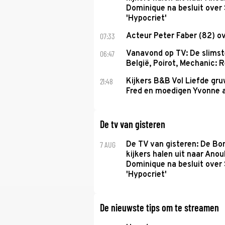
Dominique na besluit over 
'Hypocriet'
07:33
Acteur Peter Faber (82) o
06:47
Vanavond op TV: De slims
België, Poirot, Mechanic: 
21:48
Kijkers B&B Vol Liefde gr
Fred en moedigen Yvonne 
De tv van gisteren
7 AUG
De TV van gisteren: De B
kijkers halen uit naar Anou
Dominique na besluit over 
'Hypocriet'
De nieuwste tips om te streamen