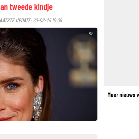
van tweede kindje
AATSTE UPDATE:
20-08-24 10:09
©
Meer nieuws v