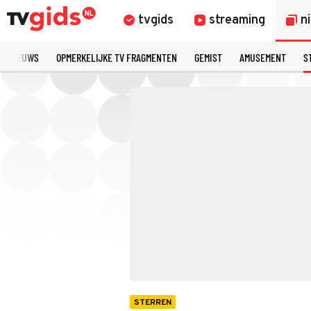
tvgids
streaming
n
TE NIEUWS
OPMERKELIJKE TV FRAGMENTEN
GEMIST
AMUSEMENT
S
STERREN