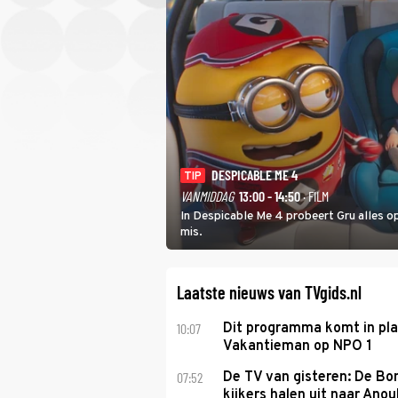
DESPICABLE ME 4
TIP
VANMIDDAG
13:00 - 14:50
· FILM
In Despicable Me 4 probeert Gru alles op
mis.
Laatste nieuws van TVgids.nl
10:07
Dit programma komt in pl
Vakantieman op NPO 1
07:52
De TV van gisteren: De B
kijkers halen uit naar Anou