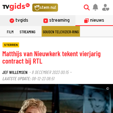
stem nu!
tvgids
streaming
nieuws
E
FILM
STREAMING
GOUDEN TELEVIZIER-RING
STERREN
Matthijs van Nieuwkerk tekent vierjarig
contract bij RTL
JEF WILLEMSEN
8 DECEMBER 2023 00:15
·
·
LAATSTE UPDATE:
08-12-23 08:51
©