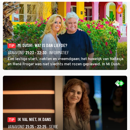
MI DUSHI: WAT IS DAN LIEFDE?
TIP
VANAVOND
21:23 - 22:30
· INFORMATIEF
Een lastige start, ziekten en vreemdgaan; het huwelijk van Natasja
en René Froger was niet slechts met rozen geplaveid. In Mi Dushi:
Wat Is Dan Liefde? neemt Wilfred Genee het showbizzkoppel mee
uit vissen om het over de liefde te hebben.
IK VAL NIET, IK DANS
TIP
VANAVOND
21:35 - 22:25
· SERIE