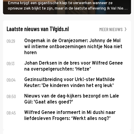
Emma krijgt een gigantische klap te verwerken wanneer ze
opnieuw ziek blijkt te zijn, maar in de laatste aflevering Ik Val Niet,
Ik Dans laat ze zien dat ze niet van plan is op te geven, zelfs als ze
daarvoor een ingrijpende operatie moet ondergaan.
Laatste nieuws van TVgids.nl
MEER NIEUWS
09:29
Ongemak in de Oranjezomer: Johnny de Mol
wil intieme ontboezemingen nichtje Noa niet
horen
09:13
Johan Derksen in de bres voor Wilfred Genee
na overspelgeruchten: ‘Hetze’
09:04
Gezinsuitbreiding voor Urk!-ster Mathilde
Keuter: 'De kinderen vinden het erg leuk'
08:50
Nieuws van de dag-kijkers bezorgd om Lale
Gül: 'Gaat alles goed?'
08:45
Wilfred Genee informeert in Mi dushi naar
liefdesleven Frogers: ‘Werkt alles nog?’