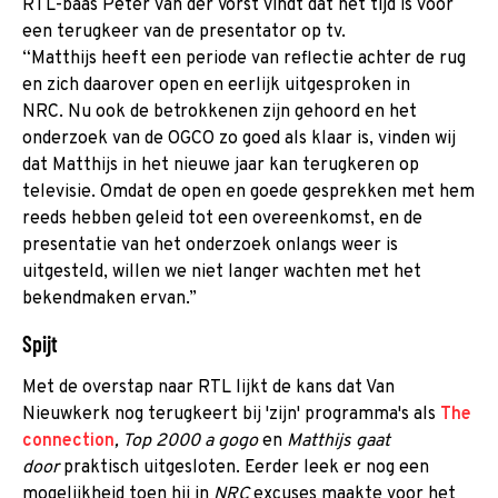
RTL-baas Peter van der Vorst vindt dat het tijd is voor
een terugkeer van de presentator op tv.
“Matthijs heeft een periode van reflectie achter de rug
en zich daarover open en eerlijk uitgesproken in
NRC. Nu ook de betrokkenen zijn gehoord en het
onderzoek van de OGCO zo goed als klaar is, vinden wij
dat Matthijs in het nieuwe jaar kan terugkeren op
televisie. Omdat de open en goede gesprekken met hem
reeds hebben geleid tot een overeenkomst, en de
presentatie van het onderzoek onlangs weer is
uitgesteld, willen we niet langer wachten met het
bekendmaken ervan.”
Spijt
Met de overstap naar RTL lijkt de kans dat Van
Nieuwkerk nog terugkeert bij 'zijn' programma's als
The
connection
, Top 2000 a gogo
en
Matthijs gaat
door
praktisch uitgesloten. Eerder leek er nog een
mogelijkheid toen hij in
NRC
excuses maakte voor het