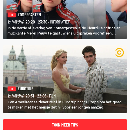
ZOMERGASTEN
TIP
VANAVOND
20:20 - 23:30
· INFORMATIEF
In de derde aflevering van Zomergasten is de kleurrijke actrice en
muzikante Merel Pauw te gast, wiens uitspraken vooraf een
boeiende avond beloven: 'Mijn ideale televisieavond is zoals mijn
identiteit: grenzeloos, absurd en vol angsten'.
EUROTRIP
TIP
VANAVOND
20:31 - 22:06
· FILM
Een Amerikaanse tiener reist in Eurotrip naar Europa om het goed
te maken met het meisje dat hij voor een jongen aanzag.
TOON MEER TIPS