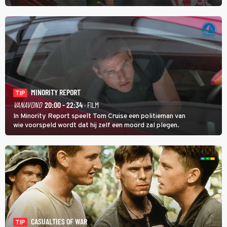
verderop. Feyenoord trok de Spaanse spits Nacho Ferri aan van
KVC Westerlo uit België.
MINORITY REPORT
TIP
VANAVOND
20:00 - 22:34
· FILM
In Minority Report speelt Tom Cruise een politieman van
wie voorspeld wordt dat hij zelf een moord zal plegen.
CASUALTIES OF WAR
TIP