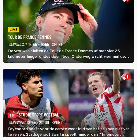
LIVE
TOUR DE FRANCE FEMMES
VANMIDDAG
15:55 - 18:55
· SPORT
De vrouwen sluiten de Tour de France Femmes af met vier 25
kilometer lange rondes door Nice. Onderweg wacht viermaal de
zware Col d'Èze. Aan de finish op de Promenade des Anglais krijgt
de eindwinnaar de laatste gele trui.
STUDIO SPORT VOETBAL
TIP
VANAVOND
18:55 - 20:00
· SPORT
Feyenoord hoeft voor de eerste wedstrijd van het seizoen niet ver
te reizen. Stadsgenoot Sparta speelt minder dan 7 kilometer