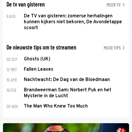
De tv van gisteren
MEER TV
9 AUG
De TV van gisteren: zomerse herhalingen
kunnen kijkers niet bekoren, De Avondetappe
scoort
De nieuwste tips om te streamen
MEER TIPS
02 SEP
Ghosts (UK)
13 MRT
Fallen Leaves
15 APR
Nachtwacht: De Dag van de Bloedmaan
19 FEB
Brandweerman Sam: Norbert Puk en het
Mysterie in de Lucht
05 NOV
The Man Who Knew Too Much