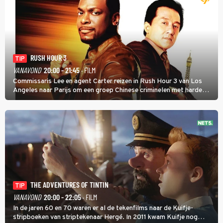
RUSH HOUR 3
TIP
VANAVOND
20:00 - 21:45
· FILM
Commissaris Lee en agent Carter reizen in Rush Hour 3 van Los
Angeles naar Parijs om een groep Chinese criminelen met harde
hand aan te pakken.
THE ADVENTURES OF TINTIN
TIP
VANAVOND
20:00 - 22:05
· FILM
In de jaren 60 en 70 waren er al de tekenfilms naar de Kuifje-
stripboeken van striptekenaar Hergé. In 2011 kwam Kuifje nog