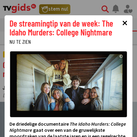
stem nu!
×
De streamingtip van de week: The
tvgids
streaming
nieuws
Idaho Murders: College Nightmare
E
FILM
STREAMING
GOUDEN TELEVIZIER-RING
NU TE ZIEN
STERREN
©
Olcay Gulsen kondigt huwelijk aan tijdens
mediarel met ex Ruud de Wild
JEF WILLEMSEN
14 FEBRUARI 2026 09:44
·
·
LAATSTE UPDATE:
16-02-26 10:37
©
De driedelige documentaire
The Idaho Murders: College
Nightmare
gaat over een van de gruwelijkste
moordzaken van de laatste jaren en is een regelrechte