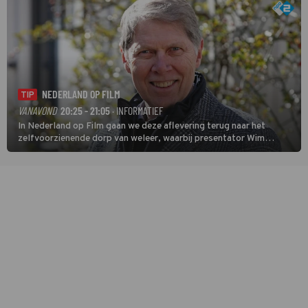
NEDERLAND OP FILM
TIP
VANAVOND
20:25 - 21:05
· INFORMATIEF
In Nederland op Film gaan we deze aflevering terug naar het
zelfvoorzienende dorp van weleer, waarbij presentator Wim
Daniëls de kijkers meeneemt op reis door de tijd aan de hand van
unieke amateurbeelden uit verschillende decennia. (HH)