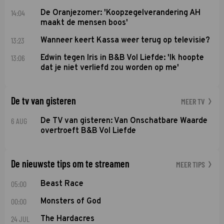
14:04
De Oranjezomer: 'Koopzegelverandering AH
maakt de mensen boos'
13:23
Wanneer keert Kassa weer terug op televisie?
13:06
Edwin tegen Iris in B&B Vol Liefde: 'Ik hoopte
dat je niet verliefd zou worden op me'
De tv van gisteren
MEER TV
6 AUG
De TV van gisteren: Van Onschatbare Waarde
overtroeft B&B Vol Liefde
De nieuwste tips om te streamen
MEER TIPS
05:00
Beast Race
00:00
Monsters of God
24 JUL
The Hardacres