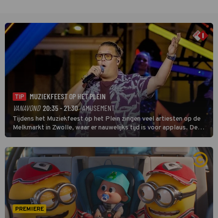
MUZIEKFEEST OP HET PLEIN
TIP
VANAVOND
20:35 - 21:30
· AMUSEMENT
Tijdens het Muziekfeest op het Plein zingen veel artiesten op de
Melkmarkt in Zwolle, waar er nauwelijks tijd is voor applaus. De
grootste namen zijn André Hazes, Jannes, René Froger en
natuurlijk Rutger van Barneveld met zijn hit Zwoele Zomernachten.
PREMIERE