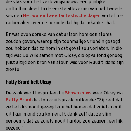
die vlak voor het verlovingsnieuws een pijnlijke
onthulling deed. In de eerste aflevering van het tweede
seizoen
Het waren twee fantastische dagen
vertelt de
radiomaker over de periode dat hij darmkanker had.
Er was even sprake van dat artsen hem een stoma
zouden geven, waarop zijn toenmalige vriendin gezegd
zou hebben dat ze hem in dat geval zou verlaten. In die
tijd was De Wild samen met Olcay, die opvallend genoeg
juist altijd een bron van steun was voor Ruud tijdens zijn
ziekte.
Patty Brard belt Olcay
De zaak werd besproken bij
Shownieuws
waar Olcay via
Patty Brard
de stoma-uitspraak ontkende: "Zij zegt dat
ze het dus nooit gezegd zou hebben en dat zoiets nooit
uit haar mond zou komen. Ik denk zelf dat ze slim
genoeg is dat ze zoiets nooit hardop zou zeggen, eerlijk
gezegd.”