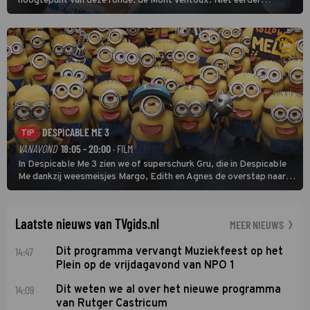
hoogtepunt van deze ronde: de Mont Ventoux. Niet eerder
finishten de vrouwen voor deze koers op deze kale col uit de
buitencategorie. De aanloop naar de slotklim is vlak.
DESPICABLE ME 3
TIP
VANAVOND
18:05 - 20:00
· FILM
In Despicable Me 3 zien we of superschurk Gru, die in Despicable
Me dankzij weesmeisjes Margo, Edith en Agnes de overstap naar
het rechte pad maakte, ook op dat pad weet te blijven.
Laatste nieuws van TVgids.nl
MEER NIEUWS
14:47
Dit programma vervangt Muziekfeest op het
Plein op de vrijdagavond van NPO 1
14:09
Dit weten we al over het nieuwe programma
van Rutger Castricum