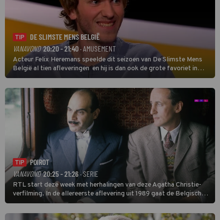
DE SLIMSTE MENS BELGIË
TIP
VANAVOND
20:20 - 21:40
· AMUSEMENT
Acteur Felix Heremans speelde dit seizoen van De Slimste Mens
België al tien afleveringen en hij is dan ook de grote favoriet in
deze seizoensfinale. En er is Nederlandse inbreng, want komiek
Soundos El Ahmadi neemt plaats aan de jurytafel.
POIROT
TIP
VANAVOND
20:25 - 21:26
· SERIE
RTL start deze week met herhalingen van deze Agatha Christie-
verfilming. In de allereerste aflevering uit 1989 gaat de Belgische
speurder op zoek naar een vermiste kok. Poirot raakt al snel
verwikkeld in een moordzaak. (HH)