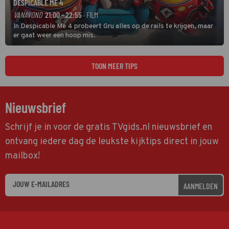
DESPICABLE ME 4
VANAVOND
21:00 - 22:55
· FILM
In Despicable Me 4 probeert Gru alles op de rails te krijgen, maar
er gaat weer een hoop mis.
TOON MEER TIPS
Nieuwsbrief
Schrijf je in voor de gratis TVgids.nl nieuwsbrief en
ontvang iedere dag de leukste kijktips direct in jouw
mailbox!
AANMELDEN