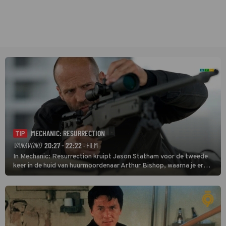
MECHANIC: RESURRECTION
TIP
VANAVOND
20:27 - 22:22
· FILM
In Mechanic: Resurrection kruipt Jason Statham voor de tweede
keer in de huid van huurmoordenaar Arthur Bishop, waarna je er
donder op kunt zeggen dat er van Bishops geplande pensioen niet
veel terechtkomt.