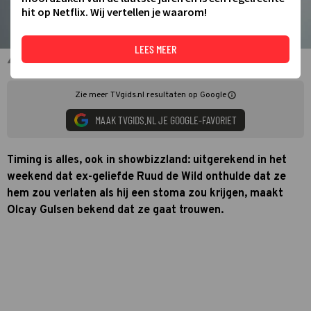
hit op Netflix. Wij vertellen je waarom!
LEES MEER
Olcay weet wat ze wil
Zie meer TVgids.nl resultaten op Google
MAAK TVGIDS.NL JE GOOGLE-FAVORIET
Timing is alles, ook in showbizzland: uitgerekend in het
weekend dat ex-geliefde Ruud de Wild onthulde dat ze
hem zou verlaten als hij een stoma zou krijgen, maakt
Olcay Gulsen bekend dat ze gaat trouwen.