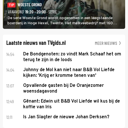
WOESTE GROND
TIP
VANAVOND
19:20 - 20:00
· SERIE
De serie Woeste Grond wordt opgenomen in een leegstaande
boerderij in Hoge Hexel, Twente. Het melkveebedrijf met 160
koeien moest sluiten, omdat het dicht bij een Natura 2000-gebied
ligt. In de serie heerst er een gevaarlijke veeziekte.
Laatste nieuws van TVgids.nl
MEER NIEUWS
14:54
De Bondgenoten: zo vindt Mark Schaaf het om
terug te zijn in de loods
14:04
Johnny de Mol kan niet naar B&B Vol Liefde
kijken: 'Krijg er kromme tenen van'
13:07
Opvallende gasten bij De Oranjezomer
woensdagavond
12:49
Gênant: Edwin uit B&B Vol Liefde wil kus bij de
koffie van Iris
12:11
Is Jan Slagter de nieuwe Johan Derksen?