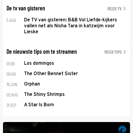
De tv van gisteren
MEER TV
5 AUG
De TV van gisteren: B&B Vol Liefde-kijkers
vallen net als Nisha Tara in katzwijm voor
Lieske
De nieuwste tips om te streamen
MEER TIPS
01:00
Los domingos
00:00
The Other Bennet Sister
19 JUN
Orphan
02 AUG
The Shiny Shrimps
21 SEP
A Star Is Born