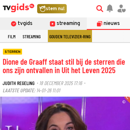
stem nu!
tvgids
streaming
nieuws
E
FILM
STREAMING
GOUDEN TELEVIZIER-RING
STERREN
Dione de Graaff staat stil bij de sterren die
ons zijn ontvallen in Uit het Leven 2025
JUDITH REGELING
18 DECEMBER 2025 17:16
·
·
LAATSTE UPDATE:
14-01-26 11:01
©