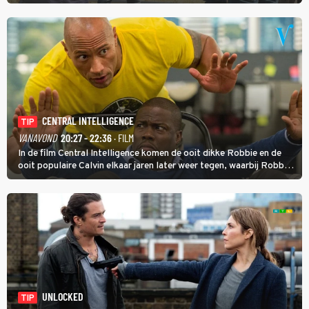
homoseksuele woonwagenbewoner had gebroken met zijn familie
en verliet het kamp met slaande ruzie.
CENTRAL INTELLIGENCE
TIP
VANAVOND
20:27 - 22:36
· FILM
In de film Central Intelligence komen de ooit dikke Robbie en de
ooit populaire Calvin elkaar jaren later weer tegen, waarbij Robbie,
inmiddels supergespierd en werkzaam voor de CIA, Calvins hulp
goed kan gebruiken.
UNLOCKED
TIP