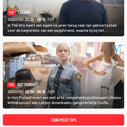
THE DRY
TIP
VANAVOND
22:24 - 00:41
· FILM
In The Dry keert een agent na jaren terug naar zijn geboortestad
voor de begrafenis van een jeugdvriend, waarna hij bij het
onderzoeken van diens dood een verband begint te vermoeden
met een oude zaak.
HOT PURSUIT
TIP
VANAVOND
22:36 - 00:19
· FILM
In Hot Pursuit moet een niet al te competente politieagent (Reese
Witherspoon) een Latijns-Amerikaans gangsterliefje (Sofía
Vergara) beschermen tegen corrupte agenten en moordlustige
maffiatypes.
TOON MEER TIPS