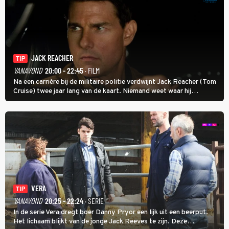
JACK REACHER
TIP
VANAVOND
20:00 - 22:45
· FILM
Na een carrière bij de militaire politie verdwijnt Jack Reacher (Tom
Cruise) twee jaar lang van de kaart. Niemand weet waar hij
uithangt, totdat moordverdachte James Barr naar hem vraagt.
VERA
TIP
VANAVOND
20:25 - 22:24
· SERIE
In de serie Vera dregt boer Danny Pryor een lijk uit een beerput.
Het lichaam blijkt van de jonge Jack Reeves te zijn. Deze