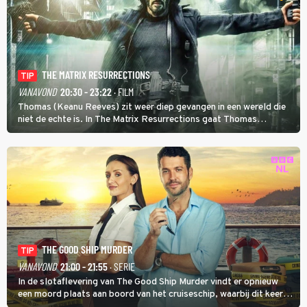
THE MATRIX RESURRECTIONS
TIP
VANAVOND
20:30 - 23:22
· FILM
Thomas (Keanu Reeves) zit weer diep gevangen in een wereld die
niet de echte is. In The Matrix Resurrections gaat Thomas
proberen uit deze schijnwereld te ontsnappen.
THE GOOD SHIP MURDER
TIP
VANAVOND
21:00 - 21:55
· SERIE
In de slotaflevering van The Good Ship Murder vindt er opnieuw
een moord plaats aan boord van het cruiseschip, waarbij dit keer
een bemanningslid het slachtoffer is en kapitein Marlowe de dader