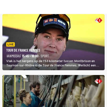
LIVE
TOUR DE FRANCE FEMMES
VANMIDDAG
15:45 - 18:00
· SPORT
Vlak is het nergens op de 153 kilometer tussen Montbrison en
Tournon-sur-Rhône in de Tour de France Femmes. Wellicht een
kans voor Nienke Vinke, die vorig jaar de witte trui won.