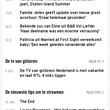
jaar!, Staten Island Summer
17:05
Familie Jelies geeft update over nieuw groot
avontuur: 'Draai helemaal gevonden'
16:13
Bekende zus van Eline uit B&B Vol Liefde:
'Haar deelname was een enorme verrassing'
15:12
Patricia uit Married at First Sight verwelkomt
baby: 'Een week geleden veranderde alles'
De tv van gisteren
MEER TV
8 AUG
De TV van gisteren: Nederland is met vakantie
en laat RTL 4 links liggen
De nieuwste tips om te streamen
MEER TIPS
16 JAN
The End