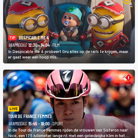
DESPICABLE ME 4
TIP
VANMIDDAG
12:30 - 14:04
· FILM
In Despicable Me 4 probeert Gru alles op de rails te krijgen, maar
er gaat weer een hoop mis.
LIVE
TOUR DE FRANCE FEMMES
VANMIDDAG
15:45 - 18:00
· SPORT
In de Tour de France Femmes rijden de vrouwen van Sisteron naar
Nice, een 175 kilometer lange rit met een geleidelijke klim in het