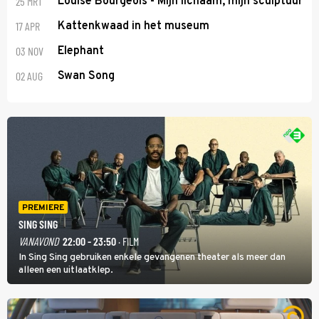
25 MRT
Louise Bourgeois - Mijn lichaam, mijn sculptuur
17 APR
Kattenkwaad in het museum
03 NOV
Elephant
02 AUG
Swan Song
PREMIERE
SING SING
VANAVOND
22:00 - 23:50
· FILM
In Sing Sing gebruiken enkele gevangenen theater als meer dan
alleen een uitlaatklep.