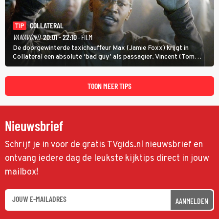
COLLATERAL
TIP
VANAVOND
20:01 - 22:10
· FILM
De doorgewinterde taxichauffeur Max (Jamie Foxx) krijgt in
Collateral een absolute ‘bad guy’ als passagier. Vincent (Tom
Cruise) heeft hem nodig om hem de stad door te loodsen om een
wel heel lugubere reden.
TOON MEER TIPS
Nieuwsbrief
Schrijf je in voor de gratis TVgids.nl nieuwsbrief en
ontvang iedere dag de leukste kijktips direct in jouw
mailbox!
AANMELDEN