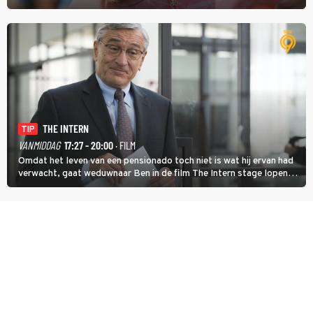
midden. Dat is mogelijk niet de zwaarste hindernis, dat is de
temperatuur. Het kan in Nice namelijk bloedheet worden.
THE INTERN
TIP
VANMIDDAG
17:27 - 20:00
· FILM
Omdat het leven van een pensionado toch niet is wat hij ervan had
verwacht, gaat weduwnaar Ben in de film The Intern stage lopen
bij de hippe webwinkel van Jules, wat een gouden zet blijkt te zijn.