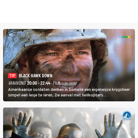
BLACK HAWK DOWN
TIP
VANAVOND
20:00 - 22:44
· FILM
Amerikaanse soldaten denken in Somalië een eigenwijze krijgsheer
simpel een lesje te leren. De aanval met helikopters
verloopt in Black Hawk down dramatisch.