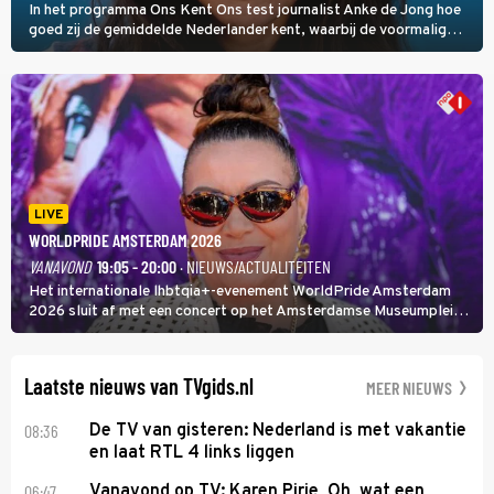
In het programma Ons Kent Ons test journalist Anke de Jong hoe
goed zij de gemiddelde Nederlander kent, waarbij de voormalig
hoofdredacteur van modebladen Glamour en Elle het samen met
rapper Keizer opneemt tegen Edson da Graça en Marc-Marie
Huijbregts.
LIVE
WORLDPRIDE AMSTERDAM 2026
VANAVOND
19:05 - 20:00
· NIEUWS/ACTUALITEITEN
Het internationale lhbtqia+-evenement WorldPride Amsterdam
2026 sluit af met een concert op het Amsterdamse Museumplein.
Anita Doth is een van de optredende artiesten. In de jaren 90
veroverde ze de wereld als zangeres van 2Unlimited.
Laatste nieuws van TVgids.nl
MEER NIEUWS
08:36
De TV van gisteren: Nederland is met vakantie
en laat RTL 4 links liggen
06:47
Vanavond op TV: Karen Pirie, Oh, wat een