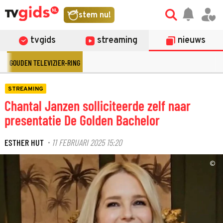
stem nu!
tvgids
streaming
nieuws
GOUDEN TELEVIZIER-RING
STREAMING
Chantal Janzen solliciteerde zelf naar
presentatie De Golden Bachelor
ESTHER HUT
11 FEBRUARI 2025 15:20
·
©