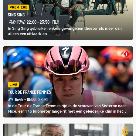
PREMIERE
SING SING
VANAVOND
22:00 - 23:50
· FILM
In Sing Sing gebruiken enkele gevangenen theater als meer dan
alleen een uitlaatklep.
LIVE
TOUR DE FRANCE FEMMES
NU
15:45 - 18:00
· SPORT
In de Tour de France Femmes rijden de vrouwen van Sisteron naar
Nice, een 175 kilometer lange rit met een geleidelijke klim in het
midden. Dat is mogelijk niet de zwaarste hindernis, dat is de
temperatuur. Het kan in Nice namelijk bloedheet worden.