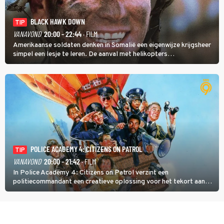
BLACK HAWK DOWN
TIP
VANAVOND
20:00 - 22:44
· FILM
Amerikaanse soldaten denken in Somalië een eigenwijze krijgsheer
simpel een lesje te leren. De aanval met helikopters
verloopt in Black Hawk down dramatisch.
POLICE ACADEMY 4: CITIZENS ON PATROL
TIP
VANAVOND
20:00 - 21:42
· FILM
In Police Academy 4: Citizens on Patrol verzint een
politiecommandant een creatieve oplossing voor het tekort aan
agenten.