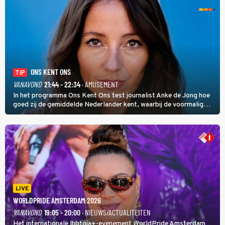
ONS KENT ONS
TIP
VANAVOND
21:44 - 22:34
· AMUSEMENT
In het programma Ons Kent Ons test journalist Anke de Jong hoe
goed zij de gemiddelde Nederlander kent, waarbij de voormalig
hoofdredacteur van modebladen Glamour en Elle het samen met
rapper Keizer opneemt tegen Edson da Graça en Marc-Marie
Huijbregts.
LIVE
WORLDPRIDE AMSTERDAM 2026
VANAVOND
19:05 - 20:00
· NIEUWS/ACTUALITEITEN
Het internationale lhbtqia+-evenement WorldPride Amsterdam