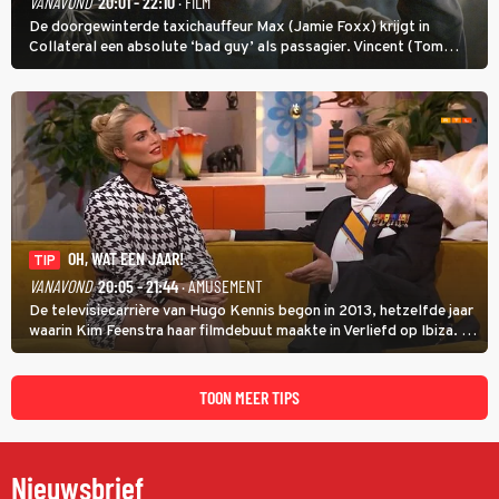
VANAVOND
20:01 - 22:10
· FILM
De doorgewinterde taxichauffeur Max (Jamie Foxx) krijgt in
Collateral een absolute ‘bad guy’ als passagier. Vincent (Tom
Cruise) heeft hem nodig om hem de stad door te loodsen om een
wel heel lugubere reden.
OH, WAT EEN JAAR!
TIP
VANAVOND
20:05 - 21:44
· AMUSEMENT
De televisiecarrière van Hugo Kennis begon in 2013, hetzelfde jaar
waarin Kim Feenstra haar filmdebuut maakte in Verliefd op Ibiza. In
Oh, Wat een Jaar! wordt duidelijk wat ze nog meer weten van het
jaar waarin ze allebei eindtwintigers waren.
TOON MEER TIPS
Nieuwsbrief