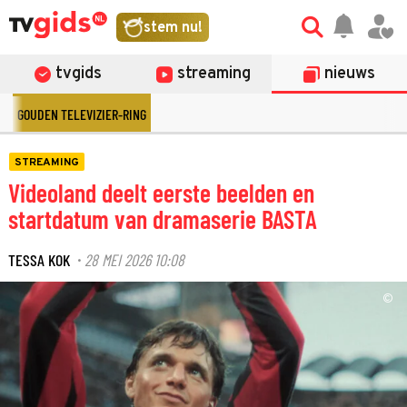
stem nu!
tvgids
streaming
nieuws
GOUDEN TELEVIZIER-RING
STREAMING
Videoland deelt eerste beelden en
startdatum van dramaserie BASTA
TESSA KOK
28 MEI 2026 10:08
·
©