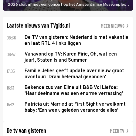
2026 sluit af met een concert op het Amsterdamse Museumplein.
Anita Doth is een van de optredende artiesten. In de jaren 90
veroverde ze de wereld als zangeres van 2Unlimited.
Laatste nieuws van TVgids.nl
MEER NIEUWS
08:36
De TV van gisteren: Nederland is met vakantie
en laat RTL 4 links liggen
06:47
Vanavond op TV: Karen Pirie, Oh, wat een
jaar!, Staten Island Summer
17:05
Familie Jelies geeft update over nieuw groot
avontuur: 'Draai helemaal gevonden'
16:13
Bekende zus van Eline uit B&B Vol Liefde:
'Haar deelname was een enorme verrassing'
15:12
Patricia uit Married at First Sight verwelkomt
baby: 'Een week geleden veranderde alles'
De tv van gisteren
MEER TV