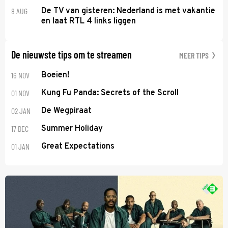
8 AUG
De TV van gisteren: Nederland is met vakantie
en laat RTL 4 links liggen
De nieuwste tips om te streamen
MEER TIPS
16 NOV
Boeien!
01 NOV
Kung Fu Panda: Secrets of the Scroll
02 JAN
De Wegpiraat
17 DEC
Summer Holiday
01 JAN
Great Expectations