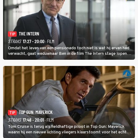
THE INTERN
TIP
STRAKS
17:27 - 20:00
· FILM
Omdat het leven van een pensionado toch niet is wat hij ervan had
verwacht, gaat weduwnaar Ben in de film The Intern stage lopen
bij de hippe webwinkel van Jules, wat een gouden zet blijkt te zijn.
TOP GUN: MAVERICK
TIP
STRAKS
17:48 - 20:01
· FILM
Tom Cruise is terug als heldhaftige piloot in Top Gun: Maverick
waarin hij een nieuwe lichting vliegers klaarstoomt voor het echte
werk.