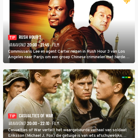
RUSH HOUR 3
TIP
VANAVOND
20:00 - 21:45
· FILM
Commissaris Lee en agent Carter reizen in Rush Hour 3 van Los
Angeles naar Parijs om een groep Chinese criminelen met harde
hand aan te pakken.
CASUALTIES OF WAR
TIP
VANAVOND
20:00 - 22:10
· FILM
Casualties of War vertelt het waargebeurde verhaal van soldaat
Eriksson (Michael J. Fox) die getuige is van iets afschuwelijks