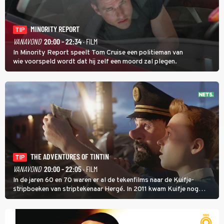
MINORITY REPORT
TIP
VANAVOND
20:00 - 22:34
· FILM
In Minority Report speelt Tom Cruise een politieman van
wie voorspeld wordt dat hij zelf een moord zal plegen.
THE ADVENTURES OF TINTIN
TIP
VANAVOND
20:00 - 22:05
· FILM
In de jaren 60 en 70 waren er al de tekenfilms naar de Kuifje-
stripboeken van striptekenaar Hergé. In 2011 kwam Kuifje nog
meer tot leven in The Adventures of Tintin van Steven Spielberg.