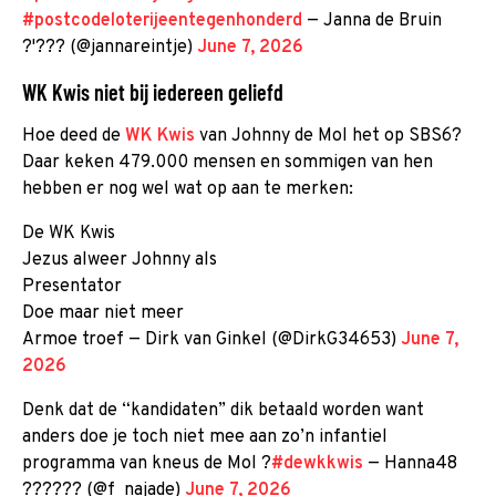
#postcodeloterijeentegenhonderd
— Janna de Bruin
?'??? (@jannareintje)
June 7, 2026
WK Kwis niet bij iedereen geliefd
Hoe deed de
WK Kwis
van Johnny de Mol het op SBS6?
Daar keken 479.000 mensen en sommigen van hen
hebben er nog wel wat op aan te merken:
De WK Kwis
Jezus alweer Johnny als
Presentator
Doe maar niet meer
Armoe troef — Dirk van Ginkel (@DirkG34653)
June 7,
2026
Denk dat de “kandidaten” dik betaald worden want
anders doe je toch niet mee aan zo’n infantiel
programma van kneus de Mol ?
#dewkkwis
— Hanna48
?????? (@f_najade)
June 7, 2026