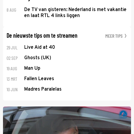
8 AUG
De TV van gisteren: Nederland is met vakantie
en laat RTL 4 links liggen
De nieuwste tips om te streamen
MEER TIPS
29 JUL
Live Aid at 40
02 SEP
Ghosts (UK)
19 AUG
Man Up
13 MRT
Fallen Leaves
10 JUN
Madres Paralelas