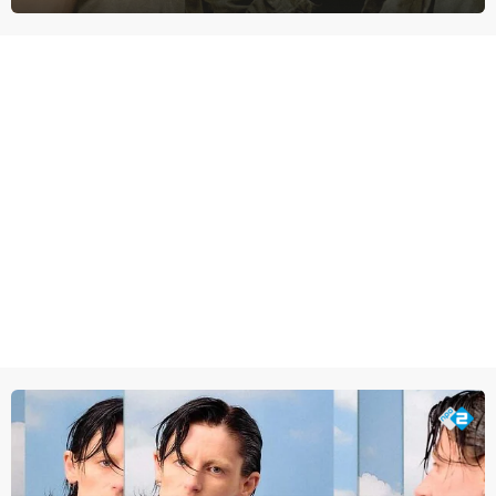
tijdens de Vietnamoorlog. Hij besluit uit de school te klappen.