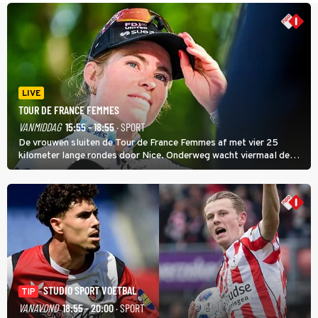
LIVE
TOUR DE FRANCE FEMMES
VANMIDDAG
15:55 - 18:55
· SPORT
De vrouwen sluiten de Tour de France Femmes af met vier 25
kilometer lange rondes door Nice. Onderweg wacht viermaal de
zware Col d'Èze. Aan de finish op de Promenade des Anglais krijgt
de eindwinnaar de laatste gele trui.
STUDIO SPORT VOETBAL
TIP
VANAVOND
18:55 - 20:00
· SPORT