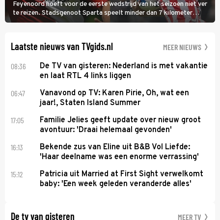
Feyenoord hoeft voor de eerste wedstrijd van het seizoen niet ver
te reizen. Stadsgenoot Sparta speelt minder dan 7 kilometer
verderop. Feyenoord trok de Spaanse spits Nacho Ferri aan van
KVC Westerlo uit België.
Laatste nieuws van TVgids.nl
MEER NIEUWS
08:36
De TV van gisteren: Nederland is met vakantie
en laat RTL 4 links liggen
06:47
Vanavond op TV: Karen Pirie, Oh, wat een
jaar!, Staten Island Summer
17:05
Familie Jelies geeft update over nieuw groot
avontuur: 'Draai helemaal gevonden'
16:13
Bekende zus van Eline uit B&B Vol Liefde:
'Haar deelname was een enorme verrassing'
15:12
Patricia uit Married at First Sight verwelkomt
baby: 'Een week geleden veranderde alles'
De tv van gisteren
MEER TV