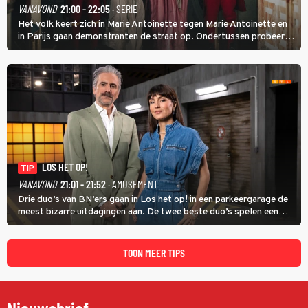
VANAVOND
21:00 - 22:05
· SERIE
Het volk keert zich in Marie Antoinette tegen Marie Antoinette en
in Parijs gaan demonstranten de straat op. Ondertussen probeert
Marie Antoinette landgoed Saint-Cloud te kopen. Ze wil daar haar
kinderen veilig laten opgroeien.
LOS HET OP!
TIP
VANAVOND
21:01 - 21:52
· AMUSEMENT
Drie duo’s van BN’ers gaan in Los het op! in een parkeergarage de
meest bizarre uitdagingen aan. De twee beste duo’s spelen een
onderlinge finale. Met in deze aflevering onder anderen cabaretiers
Nabil Aoulad Ayad en Annick Boer.
TOON MEER TIPS