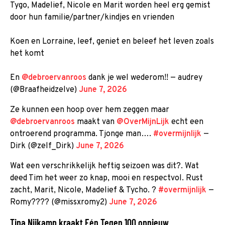
Tygo, Madelief, Nicole en Marit worden heel erg gemist
door hun familie/partner/kindjes en vrienden
Koen en Lorraine, leef, geniet en beleef het leven zoals
het komt
En
@debroervanroos
dank je wel wederom!! — audrey
(@Braafheidzelve)
June 7, 2026
Ze kunnen een hoop over hem zeggen maar
@debroervanroos
maakt van
@OverMijnLijk
echt een
ontroerend programma. Tjonge man….
#overmijnlijk
—
Dirk (@zelf_Dirk)
June 7, 2026
Wat een verschrikkelijk heftig seizoen was dit?. Wat
deed Tim het weer zo knap, mooi en respectvol. Rust
zacht, Marit, Nicole, Madelief & Tycho. ?
#overmijnlijk
—
Romy???? (@missxromy2)
June 7, 2026
Tina Nijkamp kraakt Eén Tegen 100 opnieuw