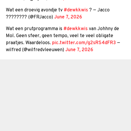
Wat een droevig avondje tv
#dewkkwis
? — Jacco
???????? (@FRJacco)
June 7, 2026
Wat een prutprogramma is
#dewkkwis
van Johhny de
Mol. Geen sfeer, geen tempo, veel te veel obligate
praatjes. Waardeloos.
pic.twitter.com/g2sRS4dFR3
—
wilfred (@wilfredvleeuwen)
June 7, 2026