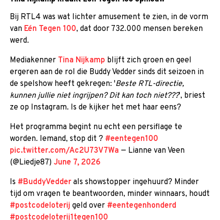
Bij RTL4 was wat lichter amusement te zien, in de vorm
van
Eén Tegen 100
, dat door 732.000 mensen bereken
werd.
Mediakenner
Tina Nijkamp
blijft zich groen en geel
ergeren aan de rol die Buddy Vedder sinds dit seizoen in
de spelshow heeft gekregen: '
Beste RTL-directie,
kunnen jullie niet ingrijpen? Dit kan toch niet???
', briest
ze op Instagram. Is de kijker het met haar eens?
Het programma begint nu echt een persiflage te
worden. Iemand, stop dit ?
#eentegen100
pic.twitter.com/Ac2U73V7Wa
— Lianne van Veen
(@Liedje87)
June 7, 2026
Is
#BuddyVedder
als showstopper ingehuurd? Minder
tijd om vragen te beantwoorden, minder winnaars, houdt
#postcodeloterij
geld over
#eentegenhonderd
#postcodeloterij1tegen100