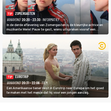
ZOMERGASTEN
TIP
VANAVOND
20:20 - 23:30
· INFORMATIEF
In de derde aflevering van Zomergasten is de kleurrijke actrice en
muzikante Merel Pauw te gast, wiens uitspraken vooraf een
boeiende avond beloven: 'Mijn ideale televisieavond is zoals mijn
identiteit: grenzeloos, absurd en vol angsten'.
EUROTRIP
TIP
VANAVOND
20:31 - 22:06
· FILM
Een Amerikaanse tiener reist in Eurotrip naar Europa om het goed
te maken met het meisje dat hij voor een jongen aanzag.