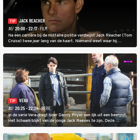
JACK REACHER
TIP
NU
20:00 - 22:17
· FILM
Na een carrière bij de militaire politie verdwijnt Jack Reacher (Tom
Cruise) twee jaar lang van de kaart. Niemand weet waar hij
uithangt, totdat moordverdachte James Barr naar hem vraagt.
VERA
TIP
NU
20:25 - 22:24
· SERIE
In de serie Vera dregt boer Danny Pryor een lijk uit een beerput.
Het lichaam blijkt van de jonge Jack Reeves te zijn. Deze
homoseksuele woonwagenbewoner had gebroken met zijn familie
en verliet het kamp met slaande ruzie.