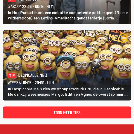
STRAKS
22:35 - 00:19
· FILM
In Hot Pursuit moet een niet al te competente politieagent (Reese
Witherspoon) een Latijns-Amerikaans gangsterliefje (Sofía
Vergara) beschermen tegen corrupte agenten en moordlustige
maffiatypes.
DESPICABLE ME 3
TIP
MORGEN
18:05 - 20:00
· FILM
In Despicable Me 3 zien we of superschurk Gru, die in Despicable
Me dankzij weesmeisjes Margo, Edith en Agnes de overstap naar
het rechte pad maakte, ook op dat pad weet te blijven.
TOON MEER TIPS