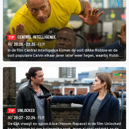
CENTRAL INTELLIGENCE
TIP
NU
20:26 - 22:35
· FILM
In de film Central Intelligence komen de ooit dikke Robbie en de
ooit populaire Calvin elkaar jaren later weer tegen, waarbij Robbie,
inmiddels supergespierd en werkzaam voor de CIA, Calvins hulp
goed kan gebruiken.
UNLOCKED
TIP
NU
20:27 - 22:24
· FILM
De CIA vraagt ex-spion Alice (Noomi Rapace) in de film Unlocked