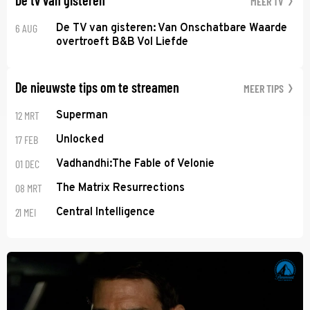
MEER TV
6 AUG
De TV van gisteren: Van Onschatbare Waarde
overtroeft B&B Vol Liefde
De nieuwste tips om te streamen
MEER TIPS
12 MRT
Superman
17 FEB
Unlocked
01 DEC
Vadhandhi:The Fable of Velonie
08 MRT
The Matrix Resurrections
21 MEI
Central Intelligence