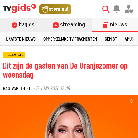
stem nu!
tvgids
streaming
nieuws
LAATSTE NIEUWS
OPMERKELIJKE TV FRAGMENTEN
GEMIST
AMUSE
TELEVISIE
Dit zijn de gasten van De Oranjezomer op
woensdag
BAS VAN THIEL
3 JUNI 2026 12:08
·
©