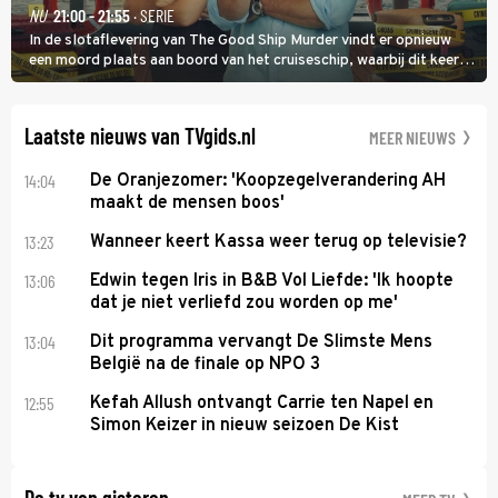
NU
21:00 - 21:55
· SERIE
In de slotaflevering van The Good Ship Murder vindt er opnieuw
een moord plaats aan boord van het cruiseschip, waarbij dit keer
een bemanningslid het slachtoffer is en kapitein Marlowe de dader
lijkt te zijn.
Laatste nieuws van TVgids.nl
MEER NIEUWS
14:04
De Oranjezomer: 'Koopzegelverandering AH
maakt de mensen boos'
13:23
Wanneer keert Kassa weer terug op televisie?
13:06
Edwin tegen Iris in B&B Vol Liefde: 'Ik hoopte
dat je niet verliefd zou worden op me'
13:04
Dit programma vervangt De Slimste Mens
België na de finale op NPO 3
12:55
Kefah Allush ontvangt Carrie ten Napel en
Simon Keizer in nieuw seizoen De Kist
De tv van gisteren