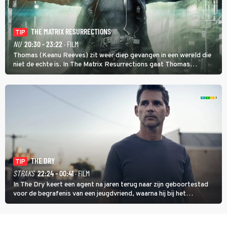
THE MATRIX RESURRECTIONS
TIP
NU
20:30 - 23:22
· FILM
Thomas (Keanu Reeves) zit weer diep gevangen in een wereld die
niet de echte is. In The Matrix Resurrections gaat Thomas
proberen uit deze schijnwereld te ontsnappen.
THE DRY
TIP
STRAKS
22:24 - 00:41
· FILM
In The Dry keert een agent na jaren terug naar zijn geboortestad
voor de begrafenis van een jeugdvriend, waarna hij bij het
onderzoeken van diens dood een verband begint te vermoeden
met een oude zaak.