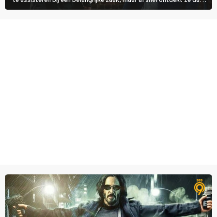
te assisteren bij een belangrijke zaak, maar al snel ontdekt ze dat
degene die haar aanstelde kwade bedoelingen heeft.