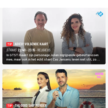
ADIEU! VOLGENDE KAART
TIP
STRAKS
22:40 - 23:15
· RELIGIEUS
In GTST maakt zijn personage Julian ingrijpende gebeurtenissen
mee, maar ook in het echt staat Cas Jansens leven niet stil, zo
vertelt hij in Adieu! Volgende Kaart.
THE GOOD SHIP MURDER
TIP