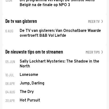
13:04
Dit programma vervangt De Slimste Mens
België na de finale op NPO 3
De tv van gisteren
MEER TV
6 AUG
De TV van gisteren: Van Onschatbare Waarde
overtroeft B&B Vol Liefde
De nieuwste tips om te streamen
MEER TIPS
05 JUN
Sally Lockhart Mysteries: The Shadow in the
North
10 JUL
Lonesome
06 APR
Jump, Darling
04 AUG
The Dry
30 APR
Hot Pursuit