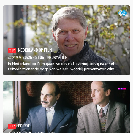
NEDERLAND OP FILM
TIP
MORGEN
20:25 - 21:05
· INFORMATIEF
In Nederland op Film gaan we deze aflevering terug naar het
zelfvoorzienende dorp van weleer, waarbij presentator Wim
Daniëls de kijkers meeneemt op reis door de tijd aan de hand van
unieke amateurbeelden uit verschillende decennia. (HH)
POIROT
TIP
MORGEN
20:25 - 21:26
· SERIE