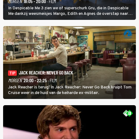
MORGEN
18:05 - 20:00
· FILM
In Despicable Me 3 zien we of superschurk Gru, die in Despicable
Me dankzij weesmeisjes Margo, Edith en Agnes de overstap naar
het rechte pad maakte, ook op dat pad weet te blijven.
JACK REACHER: NEVER GO BACK
TIP
MORGEN
20:00 - 22:25
· FILM
Jack Reacher is terug! In Jack Reacher: Never Go Back kruipt Tom
Cruise weer in de huid van de keiharde ex-militair.