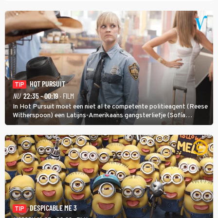
HOT PURSUIT
TIP
NU
22:35 - 00:19
· FILM
In Hot Pursuit moet een niet al te competente politieagent (Reese
Witherspoon) een Latijns-Amerikaans gangsterliefje (Sofía
Vergara) beschermen tegen corrupte agenten en moordlustige
maffiatypes.
DESPICABLE ME 3
TIP