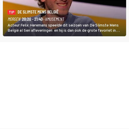
DE SLIMSTE MENS BELGIË
TIP
MORGEN
20:20 - 21:40
· AMUSEMENT
Acteur Felix Heremans speelde dit seizoen van De Slimste Mens
België al tien afleveringen en hij is dan ook de grote favoriet in
deze seizoensfinale. En er is Nederlandse inbreng, want komiek
Soundos El Ahmadi neemt plaats aan de jurytafel.