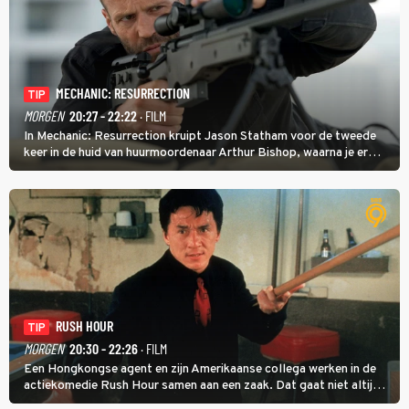
MECHANIC: RESURRECTION
TIP
MORGEN
20:27 - 22:22
· FILM
In Mechanic: Resurrection kruipt Jason Statham voor de tweede
keer in de huid van huurmoordenaar Arthur Bishop, waarna je er
donder op kunt zeggen dat er van Bishops geplande pensioen niet
veel terechtkomt.
RUSH HOUR
TIP
MORGEN
20:30 - 22:26
· FILM
Een Hongkongse agent en zijn Amerikaanse collega werken in de
actiekomedie Rush Hour samen aan een zaak. Dat gaat niet altijd
van een leien dakje.