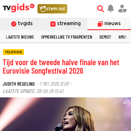
stem nu!
tvgids
streaming
nieuws
LAATSTE NIEUWS
OPMERKELIJKE TV FRAGMENTEN
GEMIST
AMUSE
TELEVISIE
Tijd voor de tweede halve finale van het
Eurovisie Songfestival 2026
JUDITH REGELING
7 MEI 2026 21:00
·
·
LAATSTE UPDATE:
08-05-26 15:43
©