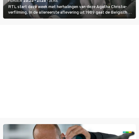
RTL start deze week met herhalingen van deze Agatha Christie-
verfilming. In de allereerste aflevering uit 1989 gaat de Belgische
speurder op zoek naar een vermiste kok. Poirot raakt al snel
verwikkeld in een moordzaak. (HH)