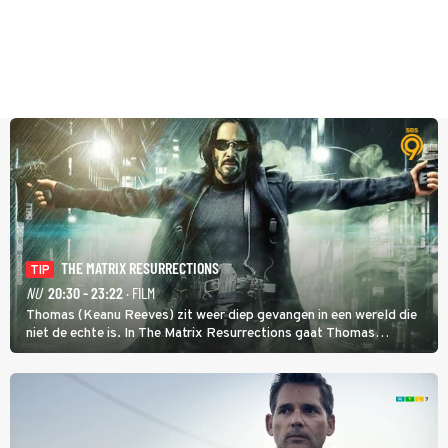
THE MATRIX RESURRECTIONS
TIP
NU
20:30 - 23:22
· FILM
Thomas (Keanu Reeves) zit weer diep gevangen in een wereld die
niet de echte is. In The Matrix Resurrections gaat Thomas
proberen uit deze schijnwereld te ontsnappen.