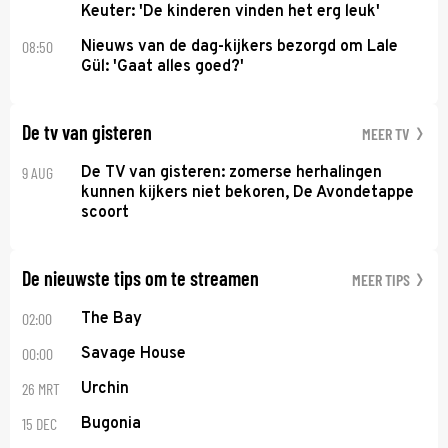
Keuter: 'De kinderen vinden het erg leuk'
08:50
Nieuws van de dag-kijkers bezorgd om Lale
Gül: 'Gaat alles goed?'
De tv van gisteren
MEER TV
9 AUG
De TV van gisteren: zomerse herhalingen
kunnen kijkers niet bekoren, De Avondetappe
scoort
De nieuwste tips om te streamen
MEER TIPS
02:00
The Bay
00:00
Savage House
26 MRT
Urchin
15 DEC
Bugonia