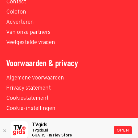
Contact
Colofon
Adverteren
Van onze partners
Veelgestelde vragen
Voorwaarden & privacy
Algemene voorwaarden
Privacy statement
Cookiestatement
Cookie-instellingen
TVgids
© TVgids.nl 2026 - All rights reserved. No text and
OPEN
TVgids.nl
GRATIS - In Play Store
datamining.