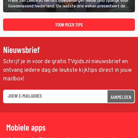
Frank van Leeuwen verruilt Goedemorgen Nederland tijdelijk voor
Goedenavond Nederland. De laatste drie weken presenteert de
journalist en De Slimste Mens-winnaar deze avondtalkshow om en
om met Sam Hagens, die er al vanaf het begin bij is.
TOON MEER TIPS
Nieuwsbrief
Schrijf je in voor de gratis TVgids.nl nieuwsbrief en
ontvang iedere dag de leukste kijktips direct in jouw
mailbox!
AANMELDEN
Mobiele apps