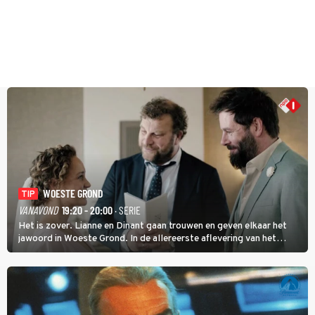
WOESTE GROND
TIP
VANAVOND
19:20 - 20:00
· SERIE
Het is zover. Lianne en Dinant gaan trouwen en geven elkaar het
jawoord in Woeste Grond. In de allereerste aflevering van het
eerste seizoen kwam Lianne vanuit de Randstad naar Twente. Daar
is ze inmiddels helemaal op haar plek.