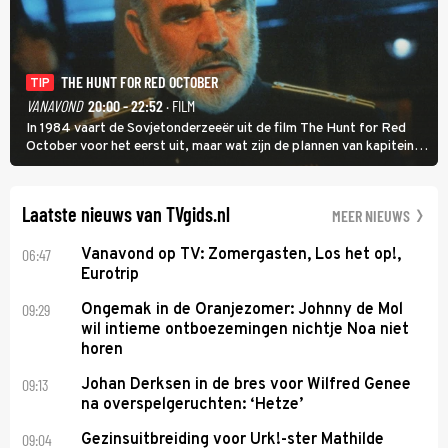
THE HUNT FOR RED OCTOBER
TIP
VANAVOND
20:00 - 22:52
· FILM
In 1984 vaart de Sovjetonderzeeër uit de film The Hunt for Red
October voor het eerst uit, maar wat zijn de plannen van kapitein
Marko Ramius?
Laatste nieuws van TVgids.nl
MEER NIEUWS
06:47
Vanavond op TV: Zomergasten, Los het op!,
Eurotrip
09:29
Ongemak in de Oranjezomer: Johnny de Mol
wil intieme ontboezemingen nichtje Noa niet
horen
09:13
Johan Derksen in de bres voor Wilfred Genee
na overspelgeruchten: ‘Hetze’
09:04
Gezinsuitbreiding voor Urk!-ster Mathilde