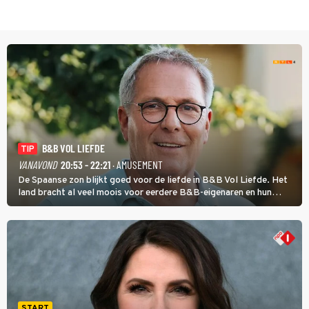
B&B VOL LIEFDE
TIP
VANAVOND
20:53 - 22:21
· AMUSEMENT
De Spaanse zon blijkt goed voor de liefde in B&B Vol Liefde. Het
land bracht al veel moois voor eerdere B&B-eigenaren en hun
partners. Ook Paul runt zijn gastenverblijf in Spanje. De 62-jarige
weduwnaar stuurt aan op een nieuw hoofdstuk.
START