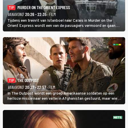
MURDER ON THE ORIENT EXPRESS
TIP
VANAVOND
20:26 - 22:35
· FILM
Tijdens een treinrit van Istanboel naar Calais in Murder on the
Orient Express wordt een van de passagiers vermoord en gaan
detective Hercule Poirot en zijn snor uitzoeken wie van de andere
treinreizigers de dader is.
THE OUTPOST
TIP
VANAVOND
20:27 - 22:57
· FILM
In The Outpost wordt een groep Amerikaanse soldaten op een
heilloze missie naar een vallei in Afghanistan gestuurd, maar wie
overleeft daar een aanval?