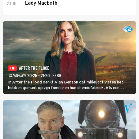
20 JUL
Lady Macbeth
AFTER THE FLOOD
TIP
VANAVOND
20:25 - 21:20
· SERIE
In After the Flood denkt Alan Benson dat milieuactivisten het
hebben gemunt op zijn familie en hun chemiefabriek. Als een
brandende boodschap in het veen de boel op scherp zet, besluit
Jo Marshall de jonge Finn Allen aan de tand te voelen.