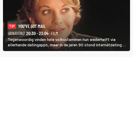
YOU'VE GOT MAIL
TIP
VANAVOND
20:30 - 23:04
· FILM
Tegenwoordig vinden hele volksstammen hun wederhelft via
allerhande datingapps, maar in de jaren 90 stond internetdating
nog in de kinderschoenen. In de film You've Got Mail zie je dat
terug.