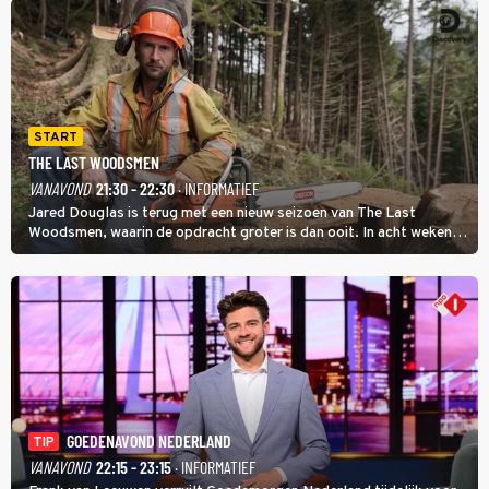
START
THE LAST WOODSMEN
VANAVOND
21:30 - 22:30
· INFORMATIEF
Jared Douglas is terug met een nieuw seizoen van The Last
Woodsmen, waarin de opdracht groter is dan ooit. In acht weken
tijd probeert hij een miljoen dollar bij elkaar te vergaren om de
toekomst van het houthakkersbedrijf te verzekeren.
GOEDENAVOND NEDERLAND
TIP
VANAVOND
22:15 - 23:15
· INFORMATIEF