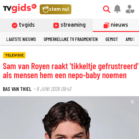
stem nu!
tvgids
streaming
nieuws
LAATSTE NIEUWS
OPMERKELIJKE TV FRAGMENTEN
GEMIST
AMUSE
TELEVISIE
Sam van Royen raakt 'tikkeltje gefrustreerd'
als mensen hem een nepo-baby noemen
BAS VAN THIEL
8 JUNI 2026 09:43
·
©