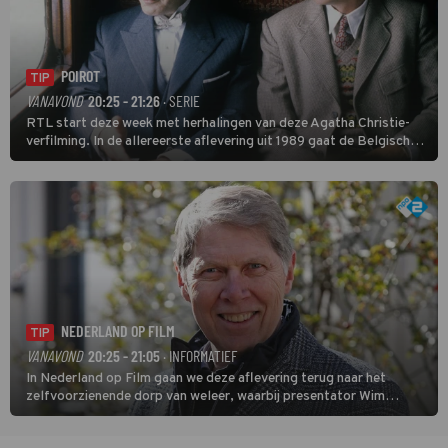
POIROT
TIP
VANAVOND
20:25 - 21:26
· SERIE
RTL start deze week met herhalingen van deze Agatha Christie-
verfilming. In de allereerste aflevering uit 1989 gaat de Belgische
speurder op zoek naar een vermiste kok. Poirot raakt al snel
verwikkeld in een moordzaak. (HH)
NEDERLAND OP FILM
TIP
VANAVOND
20:25 - 21:05
· INFORMATIEF
In Nederland op Film gaan we deze aflevering terug naar het
zelfvoorzienende dorp van weleer, waarbij presentator Wim
Daniëls de kijkers meeneemt op reis door de tijd aan de hand van
unieke amateurbeelden uit verschillende decennia. (HH)