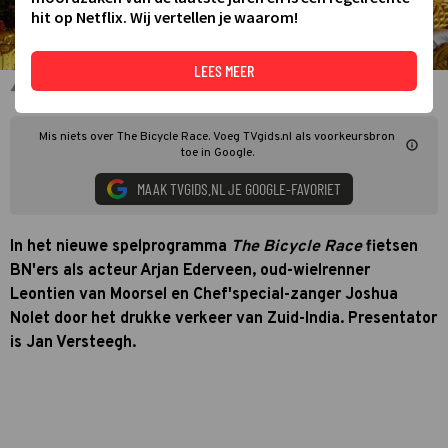
hit op Netflix. Wij vertellen je waarom!
LEES MEER
Jan Versteegh voor The Bicycle Race
Mis niets over The Bicycle Race. Voeg TVgids.nl als voorkeursbron
toe in Google.
MAAK TVGIDS.NL JE GOOGLE-FAVORIET
In het nieuwe spelprogramma
The Bicycle Race
fietsen
BN'ers als acteur Arjan Ederveen, oud-wielrenner
Leontien van Moorsel en Chef'special-zanger Joshua
Nolet door het drukke verkeer van Zuid-India. Presentator
is Jan Versteegh.