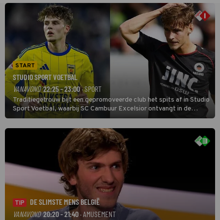
START
STUDIO SPORT VOETBAL
VANAVOND
22:25 - 23:00
· SPORT
Traditiegetrouw bijt een gepromoveerde club het spits af in Studio
Sport Voetbal, waarbij SC Cambuur Excelsior ontvangt in de
eerste wedstrijd van het nieuwe Eredivisieseizoen. De nieuwe
oefenmeester is Johan Plat en hij wil aanvallend voetballen.
DE SLIMSTE MENS BELGIË
TIP
VANAVOND
20:20 - 21:40
· AMUSEMENT