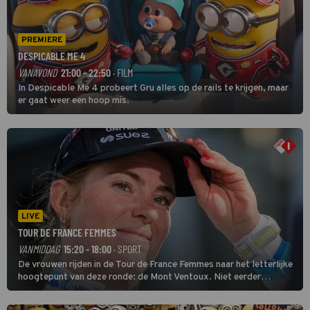
PREMIERE
DESPICABLE ME 4
VANAVOND
21:00 - 22:50
· FILM
In Despicable Me 4 probeert Gru alles op de rails te krijgen, maar
er gaat weer een hoop mis.
LIVE
TOUR DE FRANCE FEMMES
VANMIDDAG
15:20 - 18:00
· SPORT
De vrouwen rijden in de Tour de France Femmes naar het letterlijke
hoogtepunt van deze ronde: de Mont Ventoux. Niet eerder
finishten de vrouwen voor deze koers op deze kale col uit de
buitencategorie. De aanloop naar de slotklim is vlak.