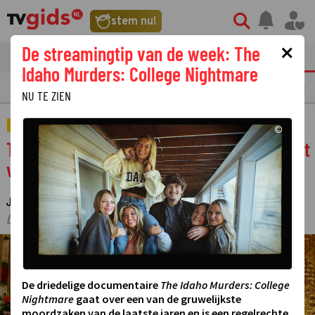
stem nu!
×
De streamingtip van de week: The
tvgids
streaming
nieuws
Idaho Murders: College Nightmare
LAATSTE NIEUWS
OPMERKELIJKE TV FRAGMENTEN
GEMIST
AMUSE
NU TE ZIEN
TELEVISIE
©
The Bicycle Race met Jan Versteegh maakt
voor het eerst zijn opwachting op SBS6
JUDITH REGELING
9 APRIL 2026 11:15
·
·
LAATSTE UPDATE:
10-04-26 14:18
©
De driedelige documentaire
The Idaho Murders: College
Nightmare
gaat over een van de gruwelijkste
moordzaken van de laatste jaren en is een regelrechte