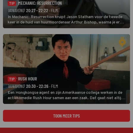
MECHANIC: RESURRECTION
TIP
VANAVOND
20:27 - 22:22
· FILM
In Mechanic: Resurrection kruipt Jason Statham voor de tweede
keer in de huid van huurmoordenaar Arthur Bishop, waarna je er
donder op kunt zeggen dat er van Bishops geplande pensioen niet
veel terechtkomt.
RUSH HOUR
TIP
VANAVOND
20:30 - 22:26
· FILM
Een Hongkongse agent en zijn Amerikaanse collega werken in de
actiekomedie Rush Hour samen aan een zaak. Dat gaat niet altijd
van een leien dakje.
TOON MEER TIPS