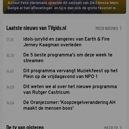
Acteur Felix Heremans speelde dit seizoen van De Slimste Mens
België al tien afleveringen en hij is dan ook de grote favoriet in
deze seizoensfinale. En er is Nederlandse inbreng, want komiek
Soundos El Ahmadi neemt plaats aan de jurytafel.
Laatste nieuws van TVgids.nl
MEER NIEUWS
17:25
Idols-jurylid en zangeres van Earth & Fire
Jerney Kaagman overleden
16:39
De 5 beste programma's om deze week te
streamen
14:47
Dit programma vervangt Muziekfeest op het
Plein op de vrijdagavond van NPO 1
14:09
Dit weten we al over het nieuwe programma
van Rutger Castricum
14:04
De Oranjezomer: 'Koopzegelverandering AH
maakt de mensen boos'
De tv van gisteren
MEER TV