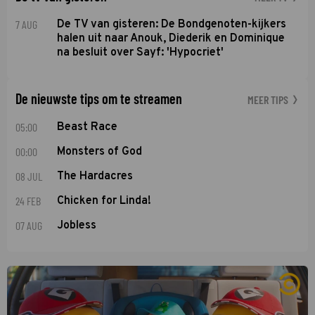
7 AUG
De TV van gisteren: De Bondgenoten-kijkers
halen uit naar Anouk, Diederik en Dominique
na besluit over Sayf: 'Hypocriet'
De nieuwste tips om te streamen
MEER TIPS
05:00
Beast Race
00:00
Monsters of God
08 JUL
The Hardacres
24 FEB
Chicken for Linda!
07 AUG
Jobless