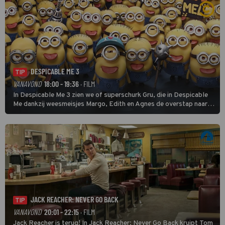
DESPICABLE ME 3
TIP
VANAVOND
18:00 - 19:36
· FILM
In Despicable Me 3 zien we of superschurk Gru, die in Despicable
Me dankzij weesmeisjes Margo, Edith en Agnes de overstap naar
het rechte pad maakte, ook op dat pad weet te blijven.
JACK REACHER: NEVER GO BACK
TIP
VANAVOND
20:01 - 22:15
· FILM
Jack Reacher is terug! In Jack Reacher: Never Go Back kruipt Tom