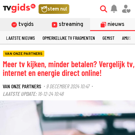
stem nu!
tvgids
streaming
nieuws
LAATSTE NIEUWS
OPMERKELIJKE TV FRAGMENTEN
GEMIST
AMUSE
VAN ONZE PARTNERS
Meer tv kijken, minder betalen? Vergelijk tv,
internet en energie direct online!
VAN ONZE PARTNERS
9 DECEMBER 2024 10:47
·
·
LAATSTE UPDATE:
16-12-24 10:48