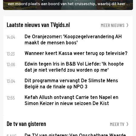
een moord plaats aan boord van het cruiseschip, waarbij dit keer
een bemanningslid het slachtoffer is en kapitein Marlowe de dader
lijkt te zijn.
Laatste nieuws van TVgids.nl
MEER NIEUWS
14:04
De Oranjezomer: 'Koopzegelverandering AH
maakt de mensen boos'
13:23
Wanneer keert Kassa weer terug op televisie?
13:06
Edwin tegen Iris in B&B Vol Liefde: 'Ik hoopte
dat je niet verliefd zou worden op me'
13:04
Dit programma vervangt De Slimste Mens
België na de finale op NPO 3
12:55
Kefah Allush ontvangt Carrie ten Napel en
Simon Keizer in nieuw seizoen De Kist
De tv van gisteren
MEER TV
6 AUG
De TV van gisteren: Van Onschatbare Waarde