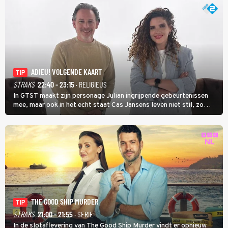
ADIEU! VOLGENDE KAART
TIP
STRAKS
22:40 - 23:15
· RELIGIEUS
In GTST maakt zijn personage Julian ingrijpende gebeurtenissen
mee, maar ook in het echt staat Cas Jansens leven niet stil, zo
vertelt hij in Adieu! Volgende Kaart.
THE GOOD SHIP MURDER
TIP
STRAKS
21:00 - 21:55
· SERIE
In de slotaflevering van The Good Ship Murder vindt er opnieuw