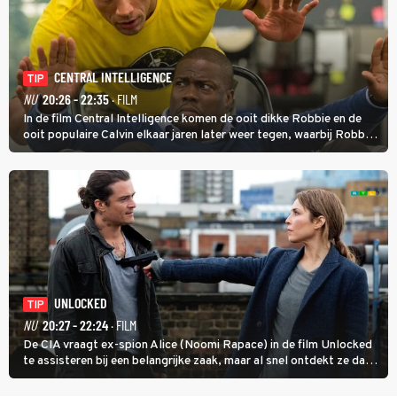
CENTRAL INTELLIGENCE
TIP
NU
20:26 - 22:35
· FILM
In de film Central Intelligence komen de ooit dikke Robbie en de
ooit populaire Calvin elkaar jaren later weer tegen, waarbij Robbie,
inmiddels supergespierd en werkzaam voor de CIA, Calvins hulp
goed kan gebruiken.
UNLOCKED
TIP
NU
20:27 - 22:24
· FILM
De CIA vraagt ex-spion Alice (Noomi Rapace) in de film Unlocked
te assisteren bij een belangrijke zaak, maar al snel ontdekt ze dat
degene die haar aanstelde kwade bedoelingen heeft.