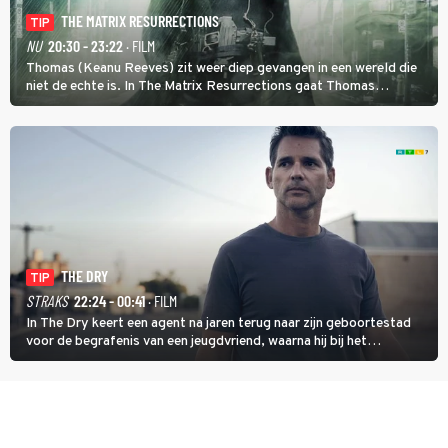
THE MATRIX RESURRECTIONS
TIP
NU
20:30 - 23:22
· FILM
Thomas (Keanu Reeves) zit weer diep gevangen in een wereld die
niet de echte is. In The Matrix Resurrections gaat Thomas
proberen uit deze schijnwereld te ontsnappen.
THE DRY
TIP
STRAKS
22:24 - 00:41
· FILM
In The Dry keert een agent na jaren terug naar zijn geboortestad
voor de begrafenis van een jeugdvriend, waarna hij bij het
onderzoeken van diens dood een verband begint te vermoeden
met een oude zaak.