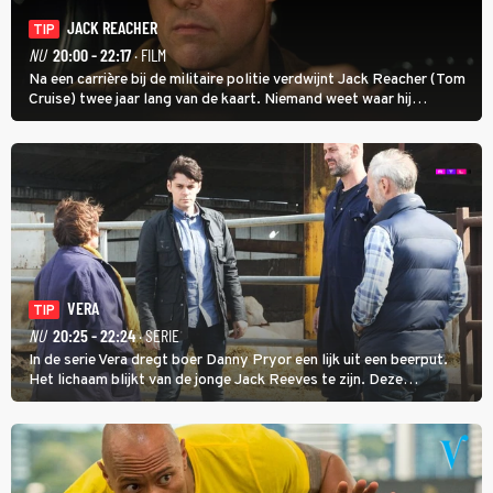
JACK REACHER
TIP
NU
20:00 - 22:17
· FILM
Na een carrière bij de militaire politie verdwijnt Jack Reacher (Tom
Cruise) twee jaar lang van de kaart. Niemand weet waar hij
uithangt, totdat moordverdachte James Barr naar hem vraagt.
VERA
TIP
NU
20:25 - 22:24
· SERIE
In de serie Vera dregt boer Danny Pryor een lijk uit een beerput.
Het lichaam blijkt van de jonge Jack Reeves te zijn. Deze
homoseksuele woonwagenbewoner had gebroken met zijn familie
en verliet het kamp met slaande ruzie.