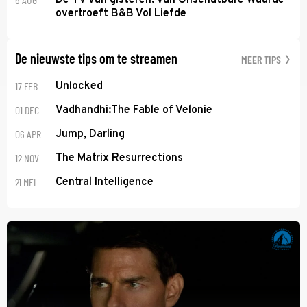
overtroeft B&B Vol Liefde
De nieuwste tips om te streamen
MEER TIPS
17 FEB
Unlocked
01 DEC
Vadhandhi:The Fable of Velonie
06 APR
Jump, Darling
12 NOV
The Matrix Resurrections
21 MEI
Central Intelligence