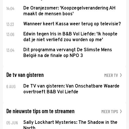
14:04
De Oranjezomer: 'Koopzegelverandering AH
maakt de mensen boos'
13:23
Wanneer keert Kassa weer terug op televisie?
13:06
Edwin tegen Iris in B&B Vol Liefde: 'Ik hoopte
dat je niet verliefd zou worden op me'
13:04
Dit programma vervangt De Slimste Mens
België na de finale op NPO 3
De tv van gisteren
MEER TV
6 AUG
De TV van gisteren: Van Onschatbare Waarde
overtroeft B&B Vol Liefde
De nieuwste tips om te streamen
MEER TIPS
05 JUN
Sally Lockhart Mysteries: The Shadow in the
North