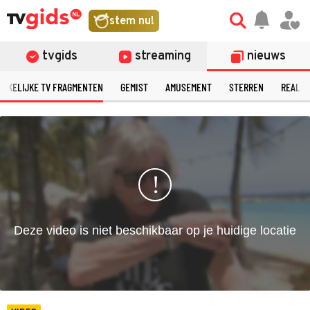
©
stem nu!
tvgids
streaming
nieuws
ERKELIJKE TV FRAGMENTEN
GEMIST
AMUSEMENT
STERREN
REALIT