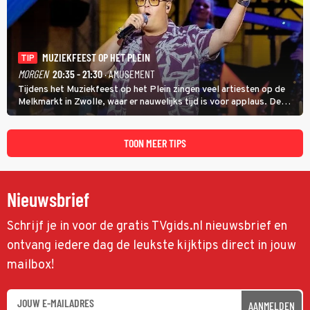
MUZIEKFEEST OP HET PLEIN
TIP
MORGEN
20:35 - 21:30
· AMUSEMENT
Tijdens het Muziekfeest op het Plein zingen veel artiesten op de
Melkmarkt in Zwolle, waar er nauwelijks tijd is voor applaus. De
grootste namen zijn André Hazes, Jannes, René Froger en
natuurlijk Rutger van Barneveld met zijn hit Zwoele Zomernachten.
TOON MEER TIPS
Nieuwsbrief
Schrijf je in voor de gratis TVgids.nl nieuwsbrief en
ontvang iedere dag de leukste kijktips direct in jouw
mailbox!
AANMELDEN