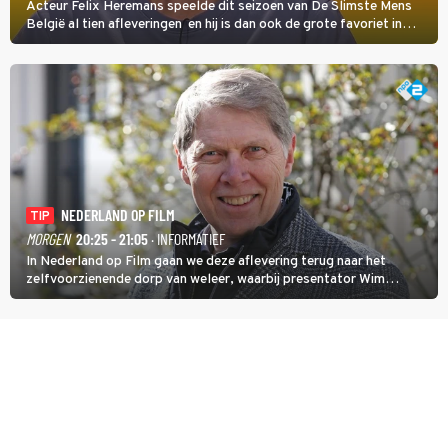
Acteur Felix Heremans speelde dit seizoen van De Slimste Mens
België al tien afleveringen en hij is dan ook de grote favoriet in
deze seizoensfinale. En er is Nederlandse inbreng, want komiek
Soundos El Ahmadi neemt plaats aan de jurytafel.
NEDERLAND OP FILM
TIP
MORGEN
20:25 - 21:05
· INFORMATIEF
In Nederland op Film gaan we deze aflevering terug naar het
zelfvoorzienende dorp van weleer, waarbij presentator Wim
Daniëls de kijkers meeneemt op reis door de tijd aan de hand van
unieke amateurbeelden uit verschillende decennia. (HH)