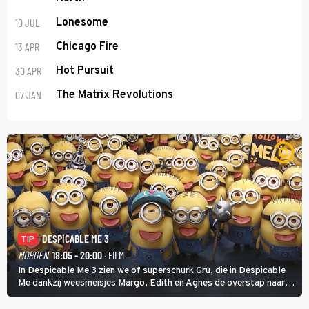
10 JUL
Lonesome
13 APR
Chicago Fire
30 APR
Hot Pursuit
07 JAN
The Matrix Revolutions
DESPICABLE ME 3
TIP
MORGEN
18:05 - 20:00
· FILM
In Despicable Me 3 zien we of superschurk Gru, die in Despicable
Me dankzij weesmeisjes Margo, Edith en Agnes de overstap naar
het rechte pad maakte, ook op dat pad weet te blijven.