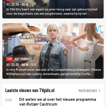
NU
22:24 - 00:41
· FILM
In The Dry keert een agent na jaren terug naar zijn geboortestad
voor de begrafenis van een jeugdvriend, waarna hij bij het
onderzoeken van diens dood een verband begint te vermoeden
met een oude zaak.
HOT PURSUIT
TIP
NU
22:35 - 00:19
· FILM
In Hot Pursuit moet een niet al te competente politieagent (Reese
Witherspoon) een Latijns-Amerikaans gangsterliefje (Sofía
Vergara) beschermen tegen corrupte agenten en moordlustige
maffiatypes.
Laatste nieuws van TVgids.nl
MEER NIEUWS
14:09
Dit weten we al over het nieuwe programma
van Rutger Castricum