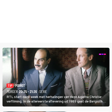
POIROT
TIP
MORGEN
20:25 - 21:26
· SERIE
RTL start deze week met herhalingen van deze Agatha Christie-
verfilming. In de allereerste aflevering uit 1989 gaat de Belgische
speurder op zoek naar een vermiste kok. Poirot raakt al snel
verwikkeld in een moordzaak. (HH)