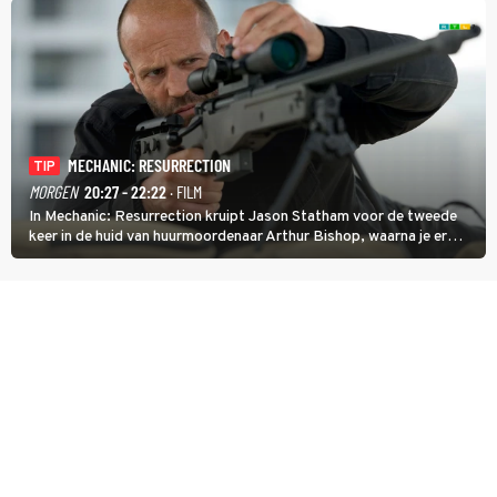
MECHANIC: RESURRECTION
TIP
MORGEN
20:27 - 22:22
· FILM
In Mechanic: Resurrection kruipt Jason Statham voor de tweede
keer in de huid van huurmoordenaar Arthur Bishop, waarna je er
donder op kunt zeggen dat er van Bishops geplande pensioen niet
veel terechtkomt.