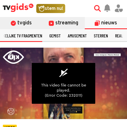
©
stem nu!
tvgids
streaming
nieuws
ERKELIJKE TV FRAGMENTEN
GEMIST
AMUSEMENT
STERREN
REALIT