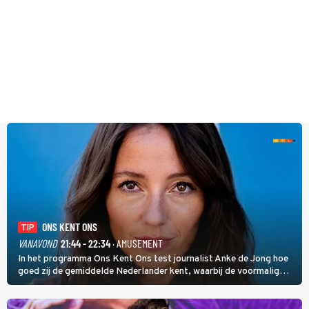
ONS KENT ONS
TIP
VANAVOND
21:44 - 22:34
· AMUSEMENT
In het programma Ons Kent Ons test journalist Anke de Jong hoe
goed zij de gemiddelde Nederlander kent, waarbij de voormalig
hoofdredacteur van modebladen Glamour en Elle het samen met
rapper Keizer opneemt tegen Edson da Graça en Marc-Marie
Huijbregts.