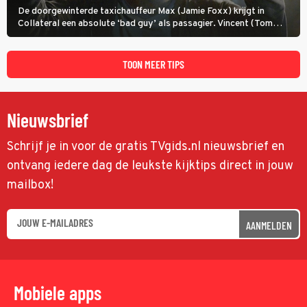
De doorgewinterde taxichauffeur Max (Jamie Foxx) krijgt in
Collateral een absolute ‘bad guy’ als passagier. Vincent (Tom
Cruise) heeft hem nodig om hem de stad door te loodsen om een
wel heel lugubere reden.
TOON MEER TIPS
Nieuwsbrief
Schrijf je in voor de gratis TVgids.nl nieuwsbrief en
ontvang iedere dag de leukste kijktips direct in jouw
mailbox!
AANMELDEN
Mobiele apps