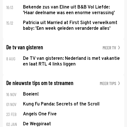
16:13
Bekende zus van Eline uit B&B Vol Liefde:
'Haar deelname was een enorme verrassing'
15:12
Patricia uit Married at First Sight verwelkomt
baby: 'Een week geleden veranderde alles'
De tv van gisteren
MEER TV
8 AUG
De TV van gisteren: Nederland is met vakantie
en laat RTL 4 links liggen
De nieuwste tips om te streamen
MEER TIPS
16 NOV
Boeien!
01 NOV
Kung Fu Panda: Secrets of the Scroll
23 FEB
Angels One Five
02 JAN
De Wegpiraat