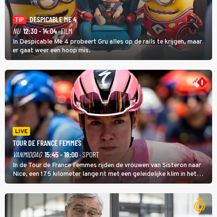
DESPICABLE ME 4
TIP
NU
12:30 - 14:04
· FILM
In Despicable Me 4 probeert Gru alles op de rails te krijgen, maar
er gaat weer een hoop mis.
LIVE
TOUR DE FRANCE FEMMES
VANMIDDAG
15:45 - 18:00
· SPORT
In de Tour de France Femmes rijden de vrouwen van Sisteron naar
Nice, een 175 kilometer lange rit met een geleidelijke klim in het
midden. Dat is mogelijk niet de zwaarste hindernis, dat is de
temperatuur. Het kan in Nice namelijk bloedheet worden.