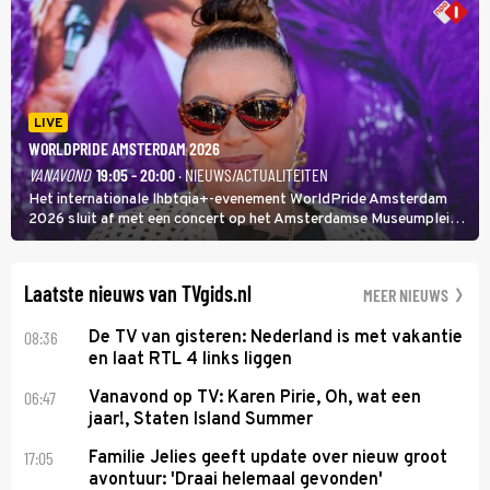
LIVE
WORLDPRIDE AMSTERDAM 2026
VANAVOND
19:05 - 20:00
· NIEUWS/ACTUALITEITEN
Het internationale lhbtqia+-evenement WorldPride Amsterdam
2026 sluit af met een concert op het Amsterdamse Museumplein.
Anita Doth is een van de optredende artiesten. In de jaren 90
veroverde ze de wereld als zangeres van 2Unlimited.
Laatste nieuws van TVgids.nl
MEER NIEUWS
08:36
De TV van gisteren: Nederland is met vakantie
en laat RTL 4 links liggen
06:47
Vanavond op TV: Karen Pirie, Oh, wat een
jaar!, Staten Island Summer
17:05
Familie Jelies geeft update over nieuw groot
avontuur: 'Draai helemaal gevonden'