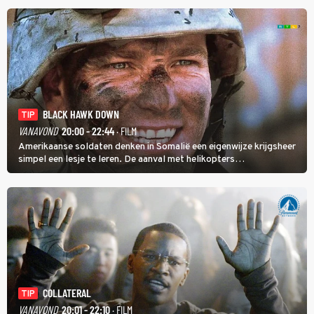
BLACK HAWK DOWN
TIP
VANAVOND
20:00 - 22:44
· FILM
Amerikaanse soldaten denken in Somalië een eigenwijze krijgsheer
simpel een lesje te leren. De aanval met helikopters
verloopt in Black Hawk down dramatisch.
COLLATERAL
TIP
VANAVOND
20:01 - 22:10
· FILM