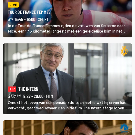
LIVE
TOUR DE FRANCE FEMMES
NU
15:45 - 18:00
· SPORT
In de Tour de France Femmes rijden de vrouwen van Sisteron naar
Nice, een 175 kilometer lange rit met een geleidelijke klim in het
midden. Dat is mogelijk niet de zwaarste hindernis, dat is de
temperatuur. Het kan in Nice namelijk bloedheet worden.
THE INTERN
TIP
STRAKS
17:27 - 20:00
· FILM
Omdat het leven van een pensionado toch niet is wat hij ervan had
verwacht, gaat weduwnaar Ben in de film The Intern stage lopen
bij de hippe webwinkel van Jules, wat een gouden zet blijkt te zijn.