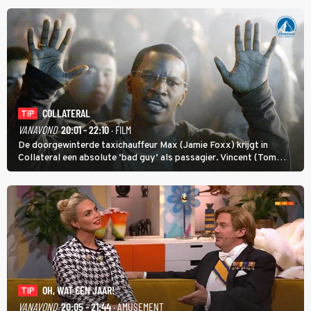
COLLATERAL
TIP
VANAVOND
20:01 - 22:10
· FILM
De doorgewinterde taxichauffeur Max (Jamie Foxx) krijgt in
Collateral een absolute ‘bad guy’ als passagier. Vincent (Tom
Cruise) heeft hem nodig om hem de stad door te loodsen om een
wel heel lugubere reden.
OH, WAT EEN JAAR!
TIP
VANAVOND
20:05 - 21:44
· AMUSEMENT