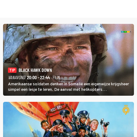
BLACK HAWK DOWN
TIP
VANAVOND
20:00 - 22:44
· FILM
Amerikaanse soldaten denken in Somalië een eigenwijze krijgsheer
simpel een lesje te leren. De aanval met helikopters
verloopt in Black Hawk down dramatisch.