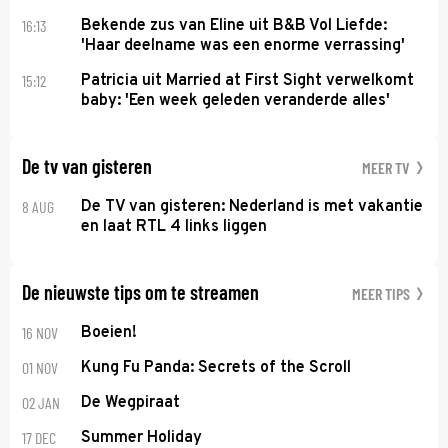
16:13
Bekende zus van Eline uit B&B Vol Liefde:
'Haar deelname was een enorme verrassing'
15:12
Patricia uit Married at First Sight verwelkomt
baby: 'Een week geleden veranderde alles'
De tv van gisteren
MEER TV
8 AUG
De TV van gisteren: Nederland is met vakantie
en laat RTL 4 links liggen
De nieuwste tips om te streamen
MEER TIPS
16 NOV
Boeien!
01 NOV
Kung Fu Panda: Secrets of the Scroll
02 JAN
De Wegpiraat
17 DEC
Summer Holiday