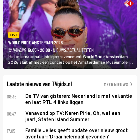
LIVE
WORLDPRIDE AMSTERDAM 2026
VANAVOND
19:05 - 20:00
· NIEUWS/ACTUALITEITEN
Het internationale lhbtqia+-evenement WorldPride Amsterdam
2026 sluit af met een concert op het Amsterdamse Museumplein.
Anita Doth is een van de optredende artiesten. In de jaren 90
veroverde ze de wereld als zangeres van 2Unlimited.
Laatste nieuws van TVgids.nl
MEER NIEUWS
08:36
De TV van gisteren: Nederland is met vakantie
en laat RTL 4 links liggen
06:47
Vanavond op TV: Karen Pirie, Oh, wat een
jaar!, Staten Island Summer
17:05
Familie Jelies geeft update over nieuw groot
avontuur: 'Draai helemaal gevonden'