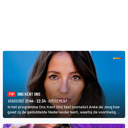
ONS KENT ONS
TIP
VANAVOND
21:44 - 22:34
· AMUSEMENT
In het programma Ons Kent Ons test journalist Anke de Jong hoe
goed zij de gemiddelde Nederlander kent, waarbij de voormalig
hoofdredacteur van modebladen Glamour en Elle het samen met
rapper Keizer opneemt tegen Edson da Graça en Marc-Marie
Huijbregts.