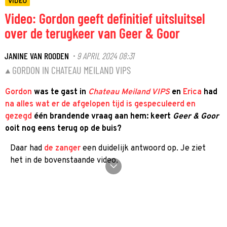
VIDEO
Video: Gordon geeft definitief uitsluitsel
over de terugkeer van Geer & Goor
JANINE VAN ROODEN
9 APRIL 2024 08:31
·
GORDON IN CHATEAU MEILAND VIPS
Gordon
was te gast in
Chateau Meiland VIPS
en
Erica
had
na alles wat er de afgelopen tijd is gespeculeerd en
gezegd
één brandende vraag aan hem: keert
Geer & Goor
ooit nog eens terug op de buis?
Daar had
de zanger
een duidelijk antwoord op. Je ziet
het in de bovenstaande video.