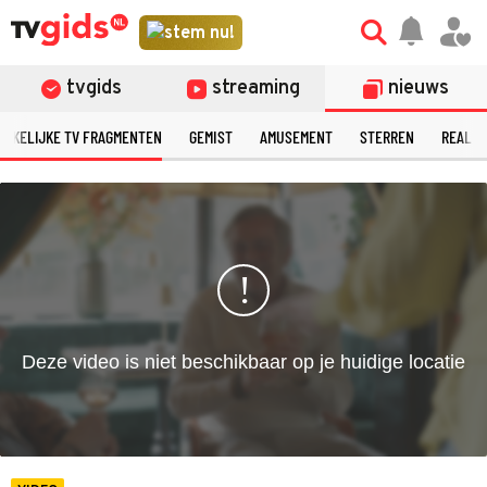
©
stem nu!
tvgids
streaming
nieuws
ERKELIJKE TV FRAGMENTEN
GEMIST
AMUSEMENT
STERREN
REALIT