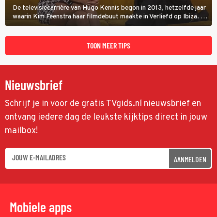
De televisiecarrière van Hugo Kennis begon in 2013, hetzelfde jaar
waarin Kim Feenstra haar filmdebuut maakte in Verliefd op Ibiza. In
Oh, Wat een Jaar! wordt duidelijk wat ze nog meer weten van het
jaar waarin ze allebei eindtwintigers waren.
TOON MEER TIPS
Nieuwsbrief
Schrijf je in voor de gratis TVgids.nl nieuwsbrief en
ontvang iedere dag de leukste kijktips direct in jouw
mailbox!
AANMELDEN
Mobiele apps