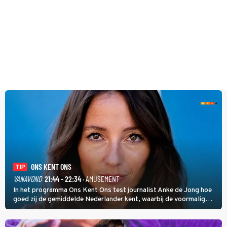
ONS KENT ONS
TIP
VANAVOND
21:44 - 22:34
· AMUSEMENT
In het programma Ons Kent Ons test journalist Anke de Jong hoe
goed zij de gemiddelde Nederlander kent, waarbij de voormalig
hoofdredacteur van modebladen Glamour en Elle het samen met
rapper Keizer opneemt tegen Edson da Graça en Marc-Marie
Huijbregts.