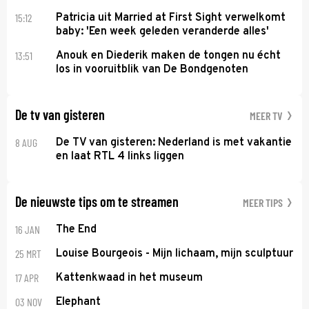
15:12
Patricia uit Married at First Sight verwelkomt
baby: 'Een week geleden veranderde alles'
13:51
Anouk en Diederik maken de tongen nu écht
los in vooruitblik van De Bondgenoten
De tv van gisteren
MEER TV
8 AUG
De TV van gisteren: Nederland is met vakantie
en laat RTL 4 links liggen
De nieuwste tips om te streamen
MEER TIPS
16 JAN
The End
25 MRT
Louise Bourgeois - Mijn lichaam, mijn sculptuur
17 APR
Kattenkwaad in het museum
03 NOV
Elephant