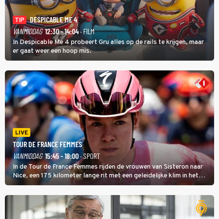
DESPICABLE ME 4
TIP
VANMIDDAG
12:30 - 14:04
· FILM
In Despicable Me 4 probeert Gru alles op de rails te krijgen, maar
er gaat weer een hoop mis.
LIVE
TOUR DE FRANCE FEMMES
VANMIDDAG
15:45 - 18:00
· SPORT
In de Tour de France Femmes rijden de vrouwen van Sisteron naar
Nice, een 175 kilometer lange rit met een geleidelijke klim in het
midden. Dat is mogelijk niet de zwaarste hindernis, dat is de
temperatuur. Het kan in Nice namelijk bloedheet worden.