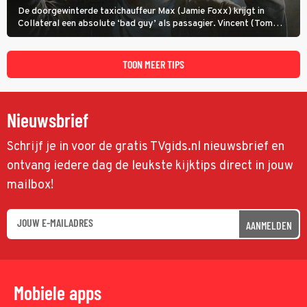
De doorgewinterde taxichauffeur Max (Jamie Foxx) krijgt in
Collateral een absolute ‘bad guy’ als passagier. Vincent (Tom
Cruise) heeft hem nodig om hem de stad door te loodsen om een
wel heel lugubere reden.
TOON MEER TIPS
Nieuwsbrief
Schrijf je in voor de gratis TVgids.nl nieuwsbrief en
ontvang iedere dag de leukste kijktips direct in jouw
mailbox!
AANMELDEN
Mobiele apps