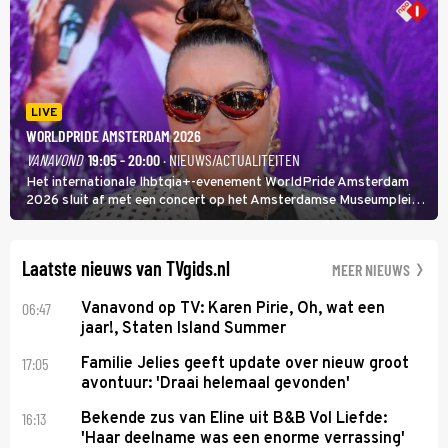
LIVE
WORLDPRIDE AMSTERDAM 2026
VANAVOND
19:05 - 20:00
· NIEUWS/ACTUALITEITEN
Het internationale lhbtqia+-evenement WorldPride Amsterdam
2026 sluit af met een concert op het Amsterdamse Museumplein.
Anita Doth is een van de optredende artiesten. In de jaren 90
veroverde ze de wereld als zangeres van 2Unlimited.
Laatste nieuws van TVgids.nl
MEER NIEUWS
06:47
Vanavond op TV: Karen Pirie, Oh, wat een
jaar!, Staten Island Summer
17:05
Familie Jelies geeft update over nieuw groot
avontuur: 'Draai helemaal gevonden'
16:13
Bekende zus van Eline uit B&B Vol Liefde:
'Haar deelname was een enorme verrassing'