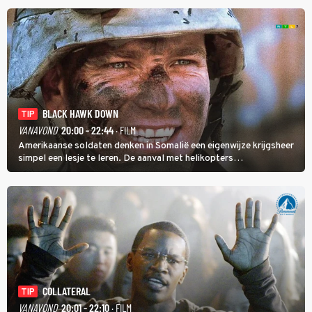
BLACK HAWK DOWN
TIP
VANAVOND
20:00 - 22:44
· FILM
Amerikaanse soldaten denken in Somalië een eigenwijze krijgsheer
simpel een lesje te leren. De aanval met helikopters
verloopt in Black Hawk down dramatisch.
COLLATERAL
TIP
VANAVOND
20:01 - 22:10
· FILM