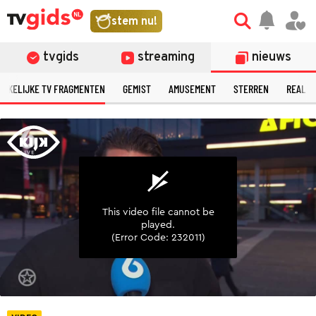
©
stem nu!
tvgids
streaming
nieuws
ERKELIJKE TV FRAGMENTEN
GEMIST
AMUSEMENT
STERREN
REALIT