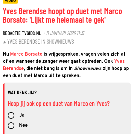
VIDEO
Yves Berendse hoopt op duet met Marco
Borsato: 'Lijkt me helemaal te gek'
REDACTIE TVGIDS.NL
11 JANUARI 2026 11:31
·
YVES BERENDSE IN SHOWNIEUWS
Nu
Marco Borsato
is vrijgesproken, vragen velen zich af
of en wanneer de zanger weer gaat optreden. Ook
Yves
Berendse
, die niet bang is om in
Shownieuws
zijn hoop op
een duet met Marco uit te spreken.
WAT DENK JIJ?
Hoop jij ook op een duet van Marco en Yves?
Ja
Nee