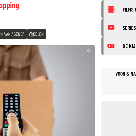
opping
FILMS 
SERIES
N AAN AGENDA
DELEN
DE KIJ
TIP
©
VOOR & NA