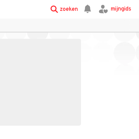
mijngids
zoeken