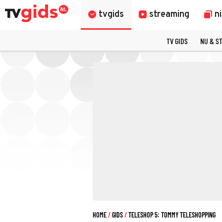
tvgids
streaming
n
TV GIDS
NU & S
HOME
GIDS
TELESHOP 5: TOMMY TELESHOPPING