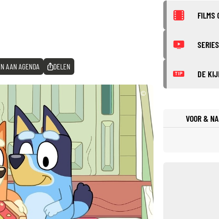
FILMS 
SERIES
N AAN AGENDA
DELEN
DE KIJ
TIP
©
VOOR & NA