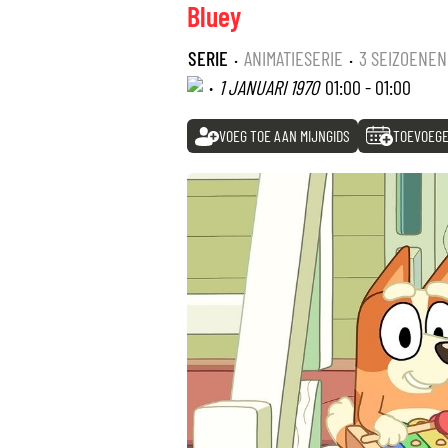
Bluey
SERIE
·
ANIMATIESERIE
·
3 SEIZOENEN
·
1 JANUARI 1970
01:00 - 01:00
VOEG TOE AAN MIJNGIDS
TOEVOEGE