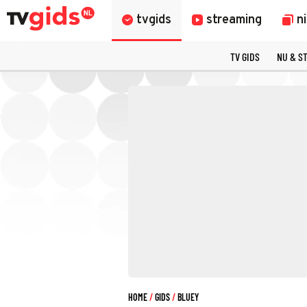
tvgids
streaming
n
TV GIDS
NU & S
HOME
GIDS
BLUEY