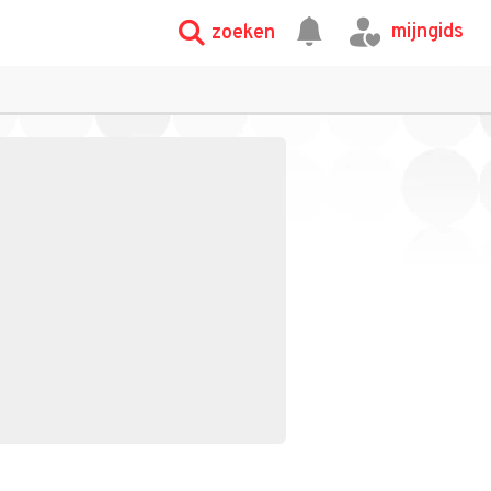
mijngids
zoeken