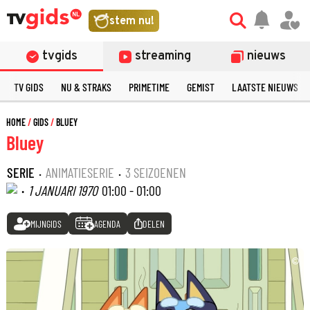
stem nu!
tvgids
streaming
nieuws
TV GIDS
NU & STRAKS
PRIMETIME
GEMIST
LAATSTE NIEUWS
HOME
GIDS
BLUEY
Bluey
SERIE
·
ANIMATIESERIE
·
3 SEIZOENEN
·
1 JANUARI 1970
01:00 - 01:00
MIJNGIDS
AGENDA
DELEN
©