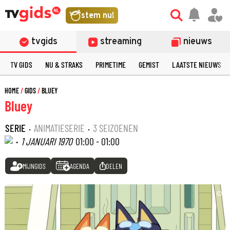
stem nu!
tvgids
streaming
nieuws
TV GIDS
NU & STRAKS
PRIMETIME
GEMIST
LAATSTE NIEUWS
HOME
GIDS
BLUEY
Bluey
SERIE
·
ANIMATIESERIE
·
3 SEIZOENEN
·
1 JANUARI 1970
01:00 - 01:00
MIJNGIDS
AGENDA
DELEN
©