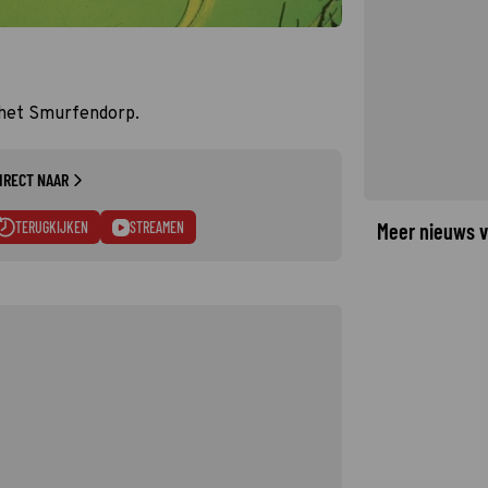
 het Smurfendorp.
IRECT NAAR
TERUGKIJKEN
STREAMEN
Meer nieuws v