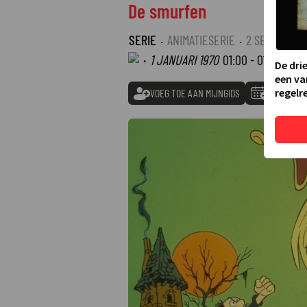
De smurfen
SERIE
·
ANIMATIESERIE
·
2 SEIZOENEN
·
1 JANUARI 1970
01:00 - 01:00
De dri
een va
regelre
VOEG TOE AAN MIJNGIDS
TOEVOEGE