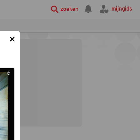
mijngids
zoeken
×
©