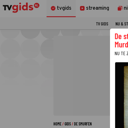
tvgids
streaming
n
TV GIDS
NU & S
De s
Murd
NU TE 
HOME
GIDS
DE SMURFEN