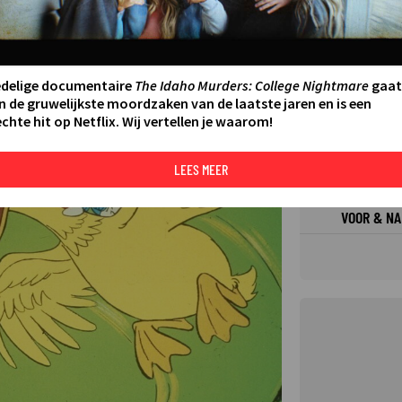
FILMS 
SERIES
edelige documentaire
The Idaho Murders: College Nightmare
gaat
n de gruwelijkste moordzaken van de laatste jaren en is een
chte hit op Netflix. Wij vertellen je waarom!
N AAN AGENDA
DELEN
DE KIJ
TIP
LEES MEER
©
VOOR & NA