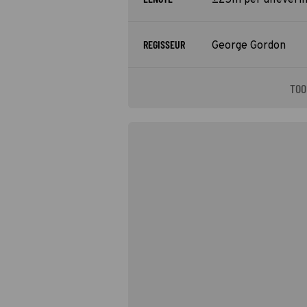
±25m per afleveri
REGISSEUR
George Gordon
TOO