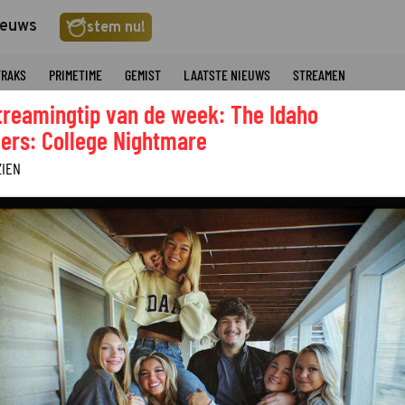
ieuws
stem nu!
TRAKS
PRIMETIME
GEMIST
LAATSTE NIEUWS
STREAMEN
treamingtip van de week: The Idaho
ers: College Nightmare
ZIEN