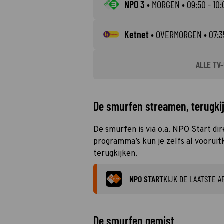
NPO 3
•
MORGEN
• 09:50 - 10:
Ketnet
•
OVERMORGEN
• 07:3
ALLE TV-
De smurfen streamen, terugkij
De smurfen is via o.a. NPO Start di
programma’s kun je zelfs al vooruit
terugkijken.
NPO START
KIJK DE LAATSTE A
De smurfen gemist