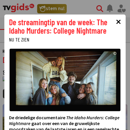
stem nu!
×
De streamingtip van de week: The
tvgids
streaming
nieuws
Idaho Murders: College Nightmare
TV GIDS
NU & STRAKS
PRIMETIME
GEMIST
LAATSTE NIEUWS
NU TE ZIEN
HOME
GIDS
DEATH IN PARADISE
©
Death in paradise
SERIE
·
KOMEDIE
·
14 SEIZOENEN
·
1 JANUARI 1970
01:00 - 01:00
MIJNGIDS
AGENDA
DELEN
©
De driedelige documentaire
The Idaho Murders: College
Nightmare
gaat over een van de gruwelijkste
moordzaken van de laatste jaren en is een regelrechte