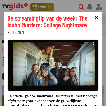
stem nu!
×
De streamingtip van de week: The
tvgids
streaming
nieuws
Idaho Murders: College Nightmare
TV GIDS
NU & STRAKS
PRIMETIME
GEMIST
LAATSTE NIEUWS
NU TE ZIEN
HOME
GIDS
DEATH IN PARADISE
©
Death in Paradise
SERIE
·
KOMEDIE
·
15 SEIZOENEN
·
1 JANUARI 1970
01:00 - 01:00
MIJNGIDS
AGENDA
DELEN
©
De driedelige documentaire
The Idaho Murders: College
Nightmare
gaat over een van de gruwelijkste
moordzaken van de laatste jaren en is een regelrechte