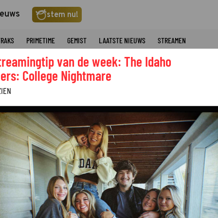
ieuws
stem nu!
TRAKS
PRIMETIME
GEMIST
LAATSTE NIEUWS
STREAMEN
treamingtip van de week: The Idaho
ers: College Nightmare
ZIEN