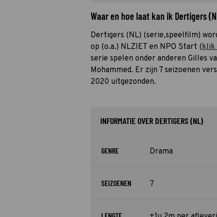
Waar en hoe laat kan ik Dertigers (
Dertigers (NL) (serie,speelfilm) wo
op (o.a.) NLZIET en NPO Start (
klik
serie spelen onder anderen Gilles 
Mohammed. Er zijn 7 seizoenen vers
2020 uitgezonden.
INFORMATIE OVER DERTIGERS (NL)
GENRE
Drama
SEIZOENEN
7
LENGTE
±1u 2m per aflever