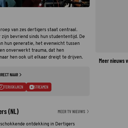
oep van zes dertigers staat centraal.
r zijn bevriend sinds hun studententijd. De
an hun generatie, het evenwicht tussen
een onverwerkt trauma, dat hen
ar hen ook uit elkaar dreigt te drijven.
Meer nieuws v
IRECT NAAR
TERUGKIJKEN
STREAMEN
ers (NL)
MEER TV NIEUWS
 schokkende ontdekking in Dertigers