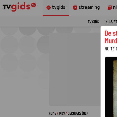
tvgids
streaming
n
TV GIDS
NU & S
De s
Murd
NU TE 
HOME
GIDS
DERTIGERS (NL)