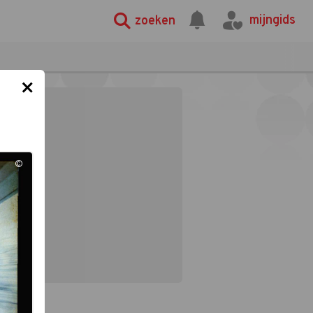
mijngids
zoeken
×
©