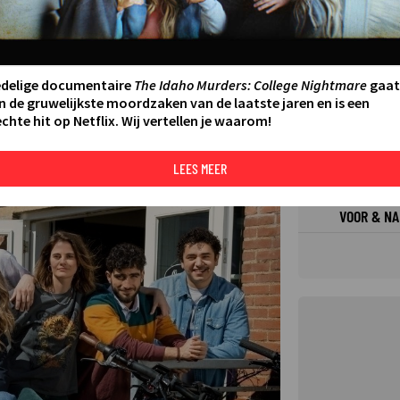
FILMS 
EN
SERIES
edelige documentaire
The Idaho Murders: College Nightmare
gaat
n de gruwelijkste moordzaken van de laatste jaren en is een
chte hit op Netflix. Wij vertellen je waarom!
N AAN AGENDA
DELEN
DE KIJ
TIP
LEES MEER
VOOR & NA