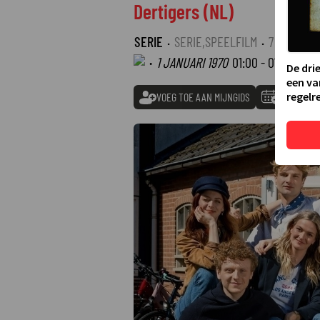
Dertigers (NL)
SERIE
·
SERIE,SPEELFILM
·
7 SEIZOEN
·
1 JANUARI 1970
01:00 - 01:00
De dri
een va
regelre
VOEG TOE AAN MIJNGIDS
TOEVOEGE