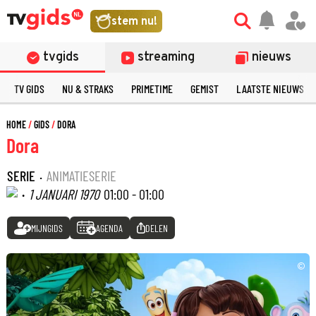
stem nu!
tvgids
streaming
nieuws
TV GIDS
NU & STRAKS
PRIMETIME
GEMIST
LAATSTE NIEUWS
HOME
GIDS
DORA
Dora
SERIE
·
ANIMATIESERIE
·
1 JANUARI 1970
01:00 - 01:00
MIJNGIDS
AGENDA
DELEN
©