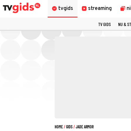
tvgids
streaming
n
TV GIDS
NU & S
HOME
GIDS
JADE ARMOR