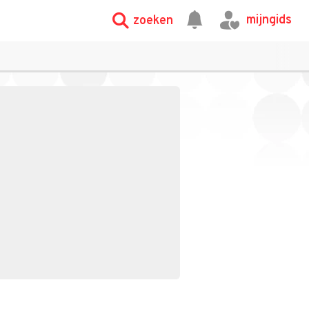
mijngids
zoeken