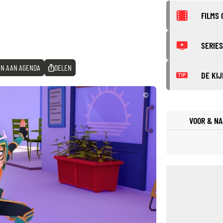
FILMS 
SERIES
N AAN AGENDA
DELEN
DE KIJ
TIP
©
VOOR & NA