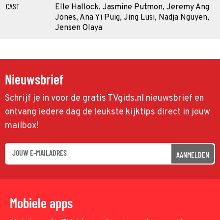
CAST
Elle Hallock, Jasmine Putmon, Jeremy Ang
Jones, Ana Yi Puig, Jing Lusi, Nadja Nguyen,
Jensen Olaya
Nieuwsbrief
Schrijf je in voor de gratis TVgids.nl nieuwsbrief en
ontvang iedere dag de leukste kijktips direct in jouw
mailbox!
AANMELDEN
Mobiele apps