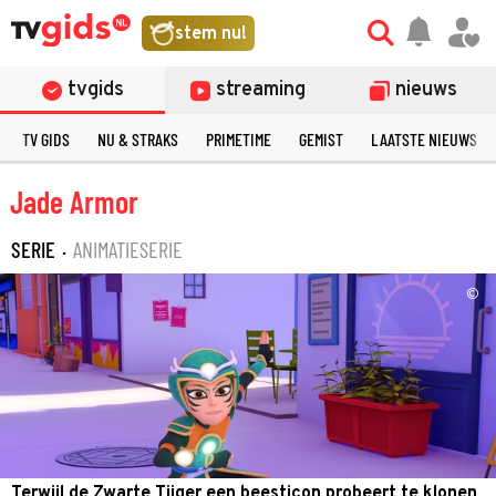
stem nu!
tvgids
streaming
nieuws
TV GIDS
NU & STRAKS
PRIMETIME
GEMIST
LAATSTE NIEUWS
Jade Armor
SERIE
·
ANIMATIESERIE
©
Terwijl de Zwarte Tijger een beesticon probeert te klonen