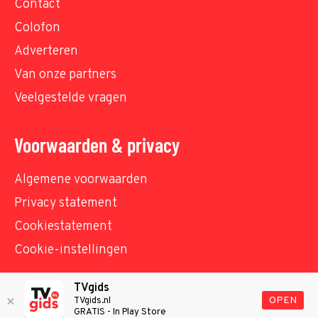
Contact
Colofon
Adverteren
Van onze partners
Veelgestelde vragen
Voorwaarden & privacy
Algemene voorwaarden
Privacy statement
Cookiestatement
Cookie-instellingen
TVgids
© TVgids.nl 2026 - All rights reserved. No text and
OPEN
TVgids.nl
GRATIS - In Play Store
datamining.