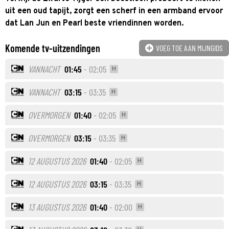
uit een oud tapijt, zorgt een scherf in een armband ervoor
dat Lan Jun en Pearl beste vriendinnen worden.
Komende tv-uitzendingen
VOEG TOE AAN MIJNGIDS
VANNACHT
01:45
- 02:05
H
VANNACHT
03:15
- 03:35
H
OVERMORGEN
01:40
- 02:05
H
OVERMORGEN
03:15
- 03:35
H
12 AUGUSTUS 2026
01:40
- 02:05
H
12 AUGUSTUS 2026
03:15
- 03:35
H
13 AUGUSTUS 2026
01:40
- 02:00
H