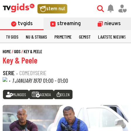
stem nu!
tvgids
streaming
nieuws
TV GIDS
NU & STRAKS
PRIMETIME
GEMIST
LAATSTE NIEUWS
HOME
GIDS
KEY & PEELE
Key & Peele
SERIE
·
COMEDYSERIE
·
1 JANUARI 1970
01:00 - 01:00
MIJNGIDS
AGENDA
DELEN
©