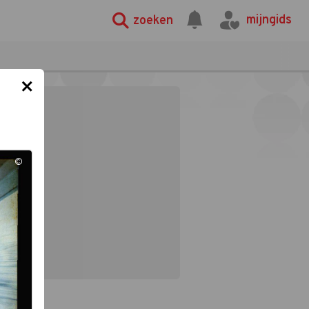
mijngids
zoeken
×
©