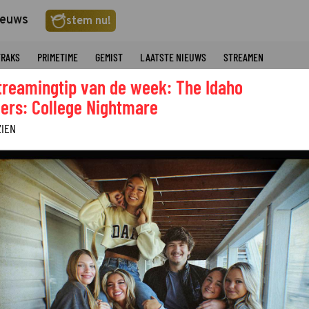
ieuws
stem nu!
TRAKS
PRIMETIME
GEMIST
LAATSTE NIEUWS
STREAMEN
treamingtip van de week: The Idaho
ers: College Nightmare
ZIEN