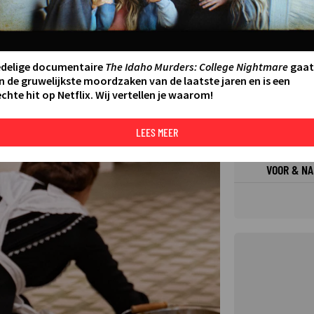
FILMS 
SERIES
edelige documentaire
The Idaho Murders: College Nightmare
gaat
n de gruwelijkste moordzaken van de laatste jaren en is een
chte hit op Netflix. Wij vertellen je waarom!
N AAN AGENDA
DELEN
DE KIJ
TIP
LEES MEER
©
VOOR & NA