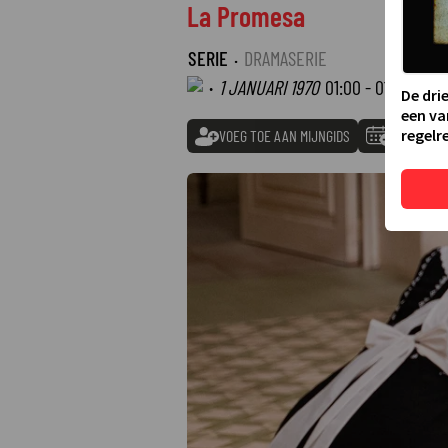
La Promesa
SERIE
·
DRAMASERIE
·
1 JANUARI 1970
01:00 - 01:00
De dri
een va
regelre
VOEG TOE AAN MIJNGIDS
TOEVOEGE