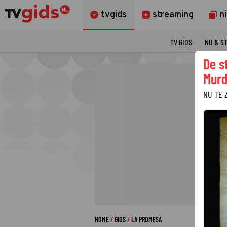
tvgids
streaming
n
TV GIDS
NU & S
De s
Murd
NU TE 
HOME
GIDS
LA PROMESA