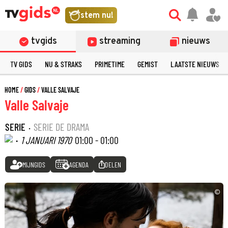
stem nu!
tvgids
streaming
nieuws
TV GIDS
NU & STRAKS
PRIMETIME
GEMIST
LAATSTE NIEUWS
HOME
GIDS
VALLE SALVAJE
Valle Salvaje
SERIE
·
SERIE DE DRAMA
·
1 JANUARI 1970
01:00 - 01:00
MIJNGIDS
AGENDA
DELEN
©