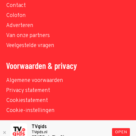
Contact
Colofon
Adverteren
Van onze partners
Veelgestelde vragen
Voorwaarden & privacy
Algemene voorwaarden
Privacy statement
Cookiestatement
Cookie-instellingen
TVgids
© TVgids.nl 2026 - All rights reserved. No text and
OPEN
TVgids.nl