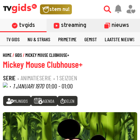
stem nu!
tvgids
streaming
nieuws
TV GIDS
NU & STRAKS
PRIMETIME
GEMIST
LAATSTE NIEUWS
HOME
GIDS
MICKEY MOUSE CLUBHOUSE+
Mickey Mouse Clubhouse+
SERIE
·
ANIMATIESERIE
·
1 SEIZOEN
·
1 JANUARI 1970
01:00 - 01:00
MIJNGIDS
AGENDA
DELEN