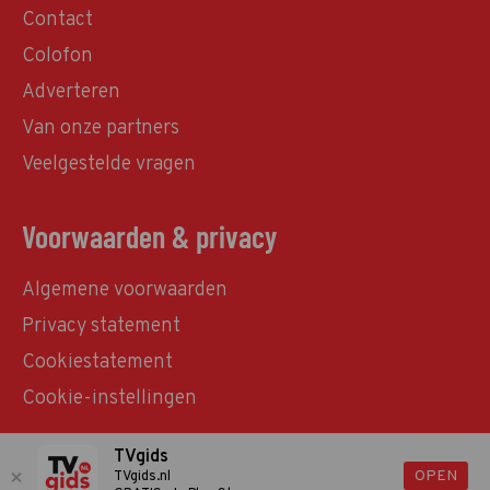
Contact
Colofon
Adverteren
Van onze partners
Veelgestelde vragen
Voorwaarden & privacy
Algemene voorwaarden
Privacy statement
Cookiestatement
Cookie-instellingen
TVgids
© TVgids.nl 2026 - All rights reserved. No text and
OPEN
TVgids.nl