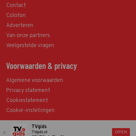
Contact
Colofon
Adverteren
Van onze partners
Veelgestelde vragen
Voorwaarden & privacy
Algemene voorwaarden
Privacy statement
Cookiestatement
Cookie-instellingen
TVgids
© TVgids.nl 2026 - All rights reserved. No text and
OPEN
TVgids.nl