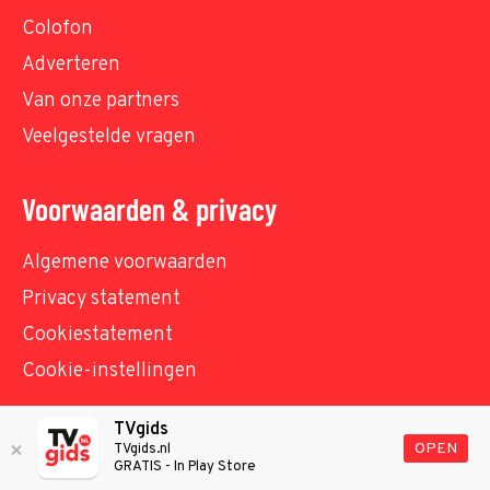
Colofon
Adverteren
Van onze partners
Veelgestelde vragen
Voorwaarden & privacy
Algemene voorwaarden
Privacy statement
Cookiestatement
Cookie-instellingen
TVgids
© TVgids.nl 2026 - All rights reserved. No text and
OPEN
TVgids.nl
GRATIS - In Play Store
datamining.