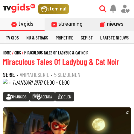
stem nu!
tvgids
streaming
nieuws
TV GIDS
NU & STRAKS
PRIMETIME
GEMIST
LAATSTE NIEUWS
HOME
GIDS
MIRACULOUS TALES OF LADYBUG & CAT NOIR
Miraculous Tales Of Ladybug & Cat Noir
SERIE
·
ANIMATIESERIE
·
5 SEIZOENEN
·
1 JANUARI 1970
01:00 - 01:00
MIJNGIDS
AGENDA
DELEN
©