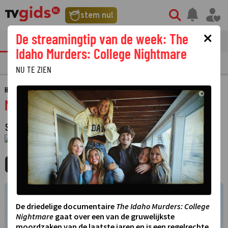
stem nu!
×
De streamingtip van de week: The
tvgids
streaming
nieuws
Idaho Murders: College Nightmare
TV GIDS
NU & STRAKS
PRIMETIME
GEMIST
LAATSTE NIEUWS
NU TE ZIEN
HOME
GIDS
MODERN FAMILY
©
Modern family
SERIE
·
SITCOM
·
11 SEIZOENEN
·
1 JANUARI 1970
01:00 - 01:00
MIJNGIDS
AGENDA
DELEN
De driedelige documentaire
The Idaho Murders: College
Nightmare
gaat over een van de gruwelijkste
moordzaken van de laatste jaren en is een regelrechte