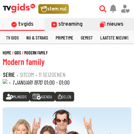
stem nu!
tvgids
streaming
nieuws
TV GIDS
NU & STRAKS
PRIMETIME
GEMIST
LAATSTE NIEUWS
HOME
GIDS
MODERN FAMILY
Modern family
SERIE
·
SITCOM
·
11 SEIZOENEN
·
1 JANUARI 1970
01:00 - 01:00
MIJNGIDS
AGENDA
DELEN