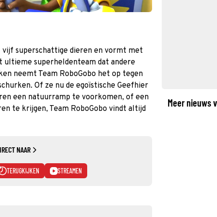
 vijf superschattige dieren en vormt met
et ultieme superheldenteam dat andere
akken neemt Team RoboGobo het op tegen
nschurken. Of ze nu de egoïstische Geefhier
eren een natuurramp te voorkomen, of een
Meer nieuws v
en te krijgen, Team RoboGobo vindt altijd
IRECT NAAR
TERUGKIJKEN
STREAMEN