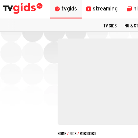
tvgids
streaming
n
TV GIDS
NU & S
HOME
GIDS
ROBOGOBO