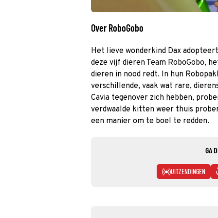
Over RoboGobo
Het lieve wonderkind Dax adopteert
deze vijf dieren Team RoboGobo, h
dieren in nood redt. In hun Robop
verschillende, vaak wat rare, diere
Cavia tegenover zich hebben, prob
verdwaalde kitten weer thuis prober
een manier om te boel te redden.
GA D
UITZENDINGEN