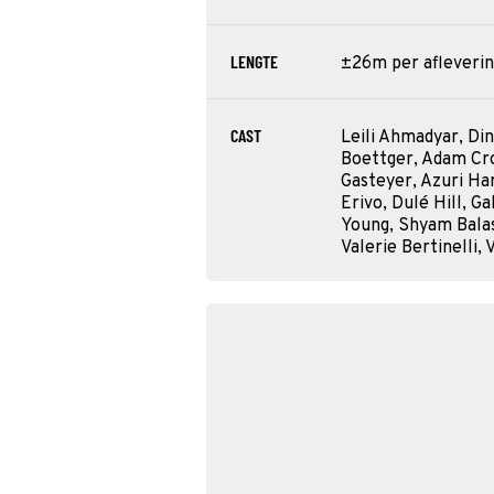
LENGTE
±26m per afleveri
CAST
Leili Ahmadyar, Di
Boettger, Adam Cro
Gasteyer, Azuri Ha
Erivo, Dulé Hill, G
Young, Shyam Bala
Valerie Bertinelli, 