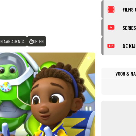
FILMS 
SERIES
N AAN AGENDA
DELEN
DE KIJ
TIP
©
VOOR & NA