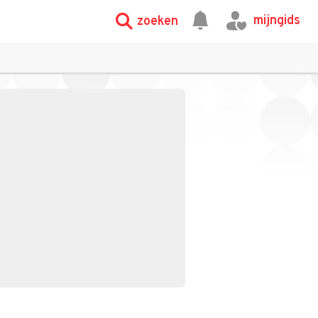
mijngids
zoeken