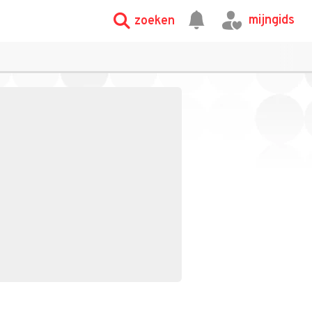
mijngids
zoeken