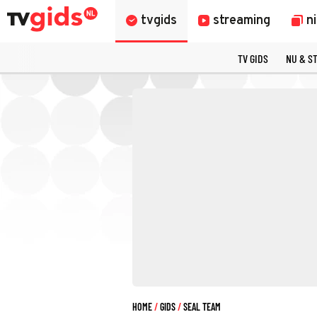
tvgids
streaming
n
TV GIDS
NU & S
HOME
GIDS
SEAL TEAM