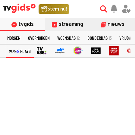
stem nu!
tvgids
streaming
nieuws
MORGEN
OVERMORGEN
WOENSDAG
12
DONDERDAG
13
VRIJDAG
PLAY6