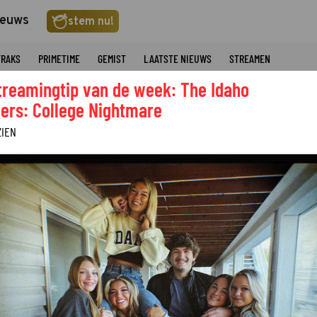
ieuws
stem nu!
TRAKS
PRIMETIME
GEMIST
LAATSTE NIEUWS
STREAMEN
treamingtip van de week: The Idaho
ers: College Nightmare
ZIEN