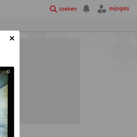
mijngids
zoeken
×
©