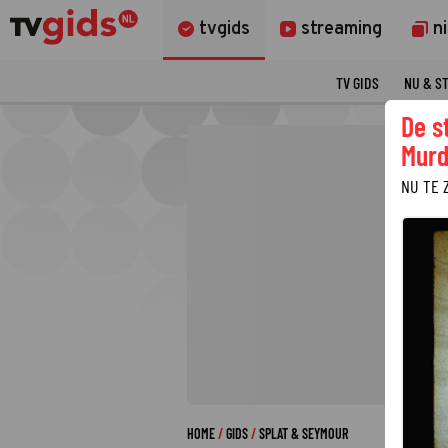
tvgids
streaming
n
TV GIDS
NU & S
De s
Murd
NU TE 
HOME
GIDS
SPLAT & SEYMOUR