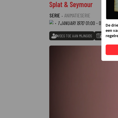
Splat & Seymour
SERIE
·
ANIMATIESERIE
·
1 JANUARI 1970
01:00 - 01:00
De dri
een va
regelre
VOEG TOE AAN MIJNGIDS
TOEVOEGE