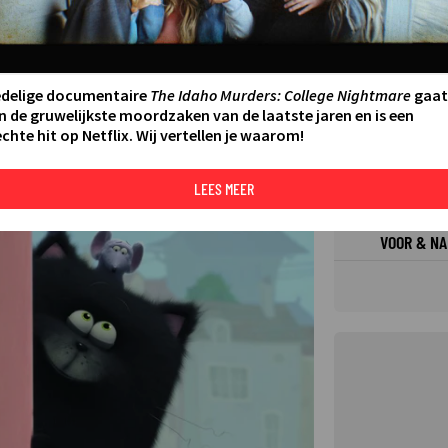
FILMS 
SERIES
edelige documentaire
The Idaho Murders: College Nightmare
gaat
n de gruwelijkste moordzaken van de laatste jaren en is een
chte hit op Netflix. Wij vertellen je waarom!
N AAN AGENDA
DELEN
DE KIJ
TIP
LEES MEER
©
VOOR & NA