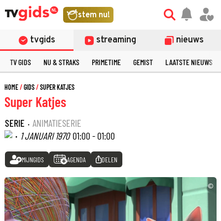
stem nu!
tvgids
streaming
nieuws
TV GIDS
NU & STRAKS
PRIMETIME
GEMIST
LAATSTE NIEUWS
HOME
GIDS
SUPER KATJES
Super Katjes
SERIE
·
ANIMATIESERIE
·
1 JANUARI 1970
01:00 - 01:00
MIJNGIDS
AGENDA
DELEN
©