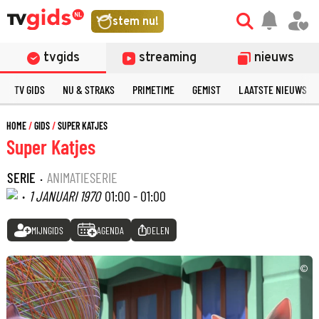
stem nu!
tvgids
streaming
nieuws
TV GIDS
NU & STRAKS
PRIMETIME
GEMIST
LAATSTE NIEUWS
HOME
GIDS
SUPER KATJES
Super Katjes
SERIE
·
ANIMATIESERIE
·
1 JANUARI 1970
01:00 - 01:00
MIJNGIDS
AGENDA
DELEN
©