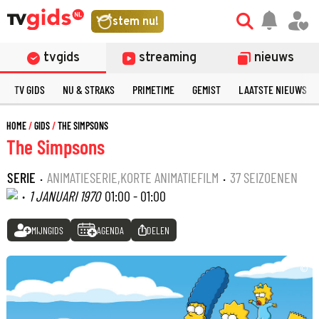
stem nu!
tvgids
streaming
nieuws
TV GIDS
NU & STRAKS
PRIMETIME
GEMIST
LAATSTE NIEUWS
HOME
GIDS
THE SIMPSONS
The Simpsons
SERIE
·
ANIMATIESERIE,KORTE ANIMATIEFILM
·
37 SEIZOENEN
·
1 JANUARI 1970
01:00 - 01:00
MIJNGIDS
AGENDA
DELEN
©