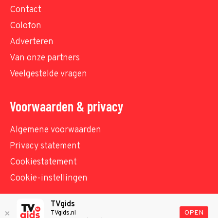
Contact
Colofon
Adverteren
Van onze partners
Veelgestelde vragen
Voorwaarden & privacy
Algemene voorwaarden
Privacy statement
Cookiestatement
Cookie-instellingen
TVgids
© TVgids.nl 2026 - All rights reserved. No text and
OPEN
TVgids.nl