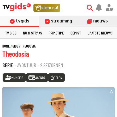
stem nu!
tvgids
streaming
nieuws
TV GIDS
NU & STRAKS
PRIMETIME
GEMIST
LAATSTE NIEUWS
HOME
GIDS
THEODOSIA
Theodosia
SERIE
·
AVONTUUR
·
2 SEIZOENEN
MIJNGIDS
AGENDA
DELEN
©