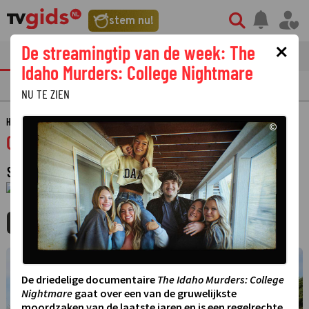
stem nu!
×
De streamingtip van de week: The
tvgids
streaming
nieuws
Idaho Murders: College Nightmare
TV GIDS
NU & STRAKS
PRIMETIME
GEMIST
LAATSTE NIEUWS
NU TE ZIEN
HOME
GIDS
OOST NIEUWS
©
Oost Nieuws
SPORTNIEUWS
·
1 JANUARI 1970
01:00 - 01:00
MIJNGIDS
AGENDA
DELEN
©
De driedelige documentaire
The Idaho Murders: College
Nightmare
gaat over een van de gruwelijkste
moordzaken van de laatste jaren en is een regelrechte