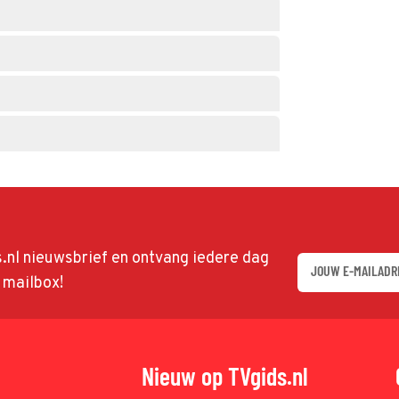
ds.nl nieuwsbrief en ontvang iedere dag
w mailbox!
Nieuw op TVgids.nl