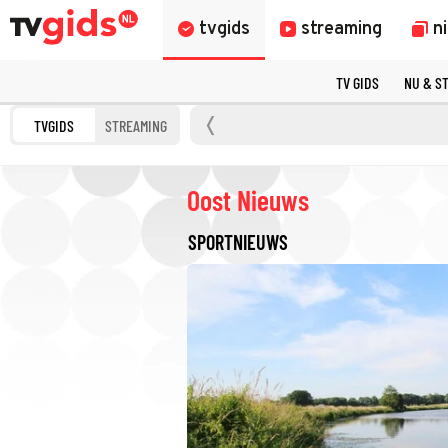
tvgids
streaming
n
TV GIDS
NU & S
TVGIDS
STREAMING
Oost Nieuws
SPORTNIEUWS