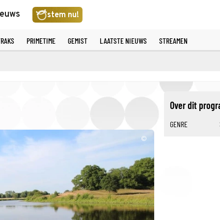
ieuws
stem nu!
TRAKS
PRIMETIME
GEMIST
LAATSTE NIEUWS
STREAMEN
Over dit pro
GENRE
©