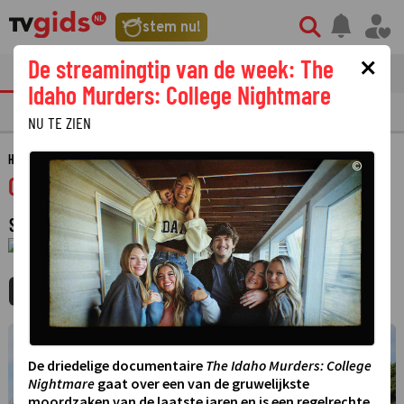
stem nu!
×
De streamingtip van de week: The
tvgids
streaming
nieuws
Idaho Murders: College Nightmare
TV GIDS
NU & STRAKS
PRIMETIME
GEMIST
LAATSTE NIEUWS
NU TE ZIEN
HOME
GIDS
OOST NIEUWS
©
Oost Nieuws
SPORTNIEUWS
·
1 JANUARI 1970
01:00 - 01:00
MIJNGIDS
AGENDA
DELEN
©
De driedelige documentaire
The Idaho Murders: College
Nightmare
gaat over een van de gruwelijkste
moordzaken van de laatste jaren en is een regelrechte