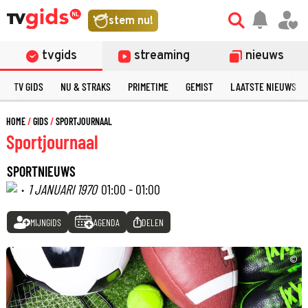
stem nu!
tvgids
streaming
nieuws
TV GIDS
NU & STRAKS
PRIMETIME
GEMIST
LAATSTE NIEUWS
HOME
GIDS
SPORTJOURNAAL
Sportjournaal
SPORTNIEUWS
·
1 JANUARI 1970
01:00 - 01:00
MIJNGIDS
AGENDA
DELEN
©