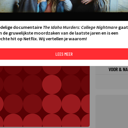
FILMS 
SERIES
edelige documentaire
The Idaho Murders: College Nightmare
gaat
N AAN AGENDA
DELEN
n de gruwelijkste moordzaken van de laatste jaren en is een
chte hit op Netflix. Wij vertellen je waarom!
DE KIJ
TIP
LEES MEER
VOOR & NA