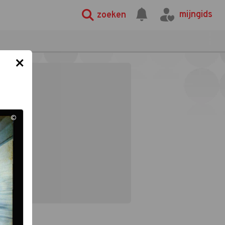
mijngids
zoeken
×
©