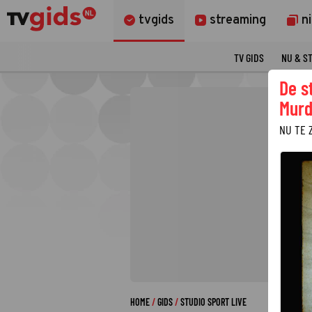
tvgids
streaming
n
TV GIDS
NU & S
De s
Murd
NU TE 
HOME
GIDS
STUDIO SPORT LIVE