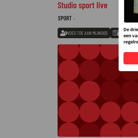
Studio sport live
SPORT
·
De dri
VOEG TOE AAN MIJNGIDS
TOEVOEGE
een va
regelre