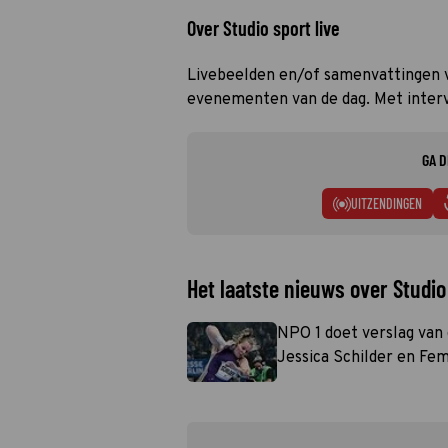
Over Studio sport live
Livebeelden en/of samenvattingen va
evenementen van de dag. Met interv
GA D
UITZENDINGEN
Het laatste nieuws over Studio 
NPO 1 doet verslag va
Jessica Schilder en Fe