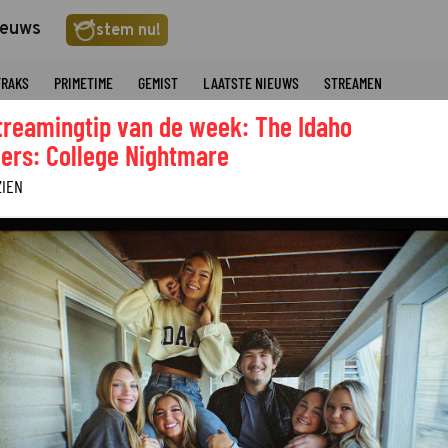
ieuws
stem nu!
TRAKS
PRIMETIME
GEMIST
LAATSTE NIEUWS
STREAMEN
treamingtip van de week: The Idaho
ers: College Nightmare
ZIEN