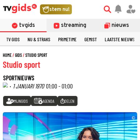
stem nu!
tvgids
streaming
nieuws
TV GIDS
NU & STRAKS
PRIMETIME
GEMIST
LAATSTE NIEUWS
HOME
GIDS
STUDIO SPORT
Studio sport
SPORTNIEUWS
·
1 JANUARI 1970
01:00 - 01:00
MIJNGIDS
AGENDA
DELEN
©